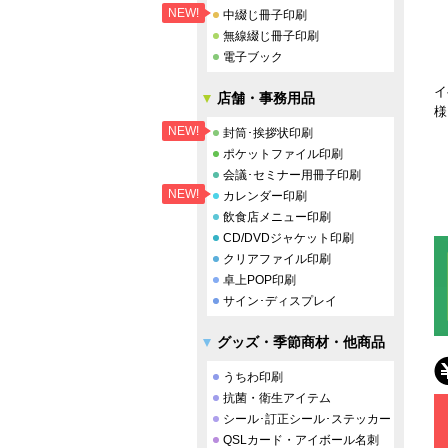
NEW!
中綴じ冊子印刷
無線綴じ冊子印刷
電子ブック
イ
店舗・事務用品
様
NEW!
封筒･挨拶状印刷
ポケットファイル印刷
会議･セミナー用冊子印刷
NEW!
カレンダー印刷
飲食店メニュー印刷
CD/DVDジャケット印刷
クリアファイル印刷
卓上POP印刷
サイン･ディスプレイ
グッズ・季節商材・他商品
うちわ印刷
抗菌・衛生アイテム
シール･訂正シール･ステッカー
QSLカード・アイボール名刺