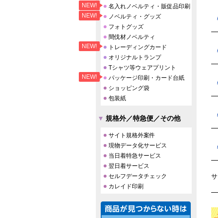
NEW!
名入れノベルティ・販促品印刷
NEW!
ノベルティ・グッズ
フォトグッズ
間伐材ノベルティ
NEW!
トレーディングカード
オリジナルトランプ
Tシャツ等ウェアプリント
NEW!
パッケージ印刷・カード台紙
ショッピング袋
包装紙
規格外／特急便／その他
サイト規格外案件
現物データ化サービス
当日着特急サービス
翌日着サービス
サ
セルフデータチェック
カレイド印刷