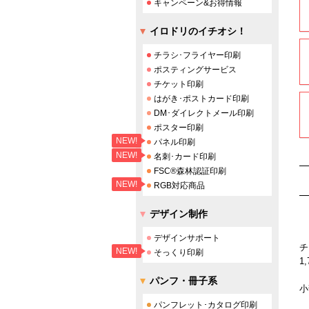
キャンペーン&お得情報
イロドリのイチオシ！
チラシ･フライヤー印刷
ポスティングサービス
チケット印刷
はがき･ポストカード印刷
DM･ダイレクトメール印刷
ポスター印刷
NEW!
パネル印刷
NEW!
名刺･カード印刷
FSC®森林認証印刷
NEW!
RGB対応商品
デザイン制作
デザインサポート
チ
NEW!
そっくり印刷
1
※
パンフ・冊子系
小
パンフレット･カタログ印刷