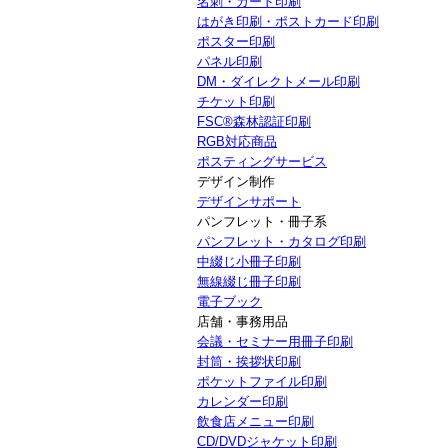
名刺・カード印刷
はがき印刷・ポストカード印刷
ポスター印刷
パネル印刷
DM・ダイレクトメール印刷
チケット印刷
FSC®森林認証印刷
RGB対応商品
ポスティングサービス
デザイン制作
デザインサポート
パンフレット・冊子系
パンフレット・カタログ印刷
中綴じ小冊子印刷
無線綴じ冊子印刷
電子ブック
店舗・事務用品
会議・セミナー用冊子印刷
封筒・挨拶状印刷
ポケットファイル印刷
カレンダー印刷
飲食店メニュー印刷
CD/DVDジャケット印刷