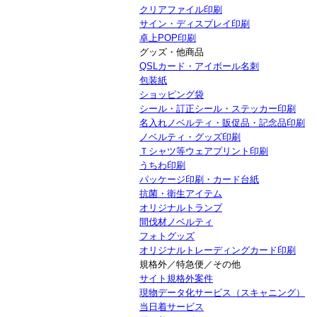
クリアファイル印刷
サイン・ディスプレイ印刷
卓上POP印刷
グッズ・他商品
QSLカード・アイボール名刺
包装紙
ショッピング袋
シール・訂正シール・ステッカー印刷
名入れノベルティ・販促品・記念品印刷
ノベルティ・グッズ印刷
Ｔシャツ等ウェアプリント印刷
うちわ印刷
パッケージ印刷・カード台紙
抗菌・衛生アイテム
オリジナルトランプ
間伐材ノベルティ
フォトグッズ
オリジナルトレーディングカード印刷
規格外／特急便／その他
サイト規格外案件
現物データ化サービス（スキャニング）
当日着サービス