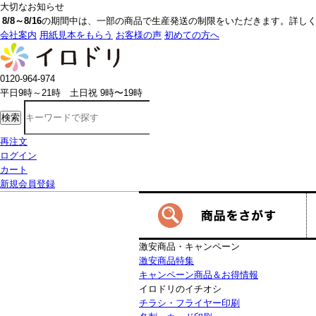
大切なお知らせ
8/8～8/16
の期間中は、一部の商品で生産発送の制限をいただきます。詳しく
会社案内
用紙見本をもらう
お客様の声
初めての方へ
0120-964-974
平日9時～21時 土日祝 9時〜19時
検索
再注文
ログイン
カート
新規会員登録
激安商品・キャンペーン
激安商品特集
キャンペーン商品＆お得情報
イロドリのイチオシ
チラシ・フライヤー印刷