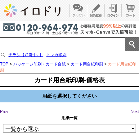
チラシ【710円～】
トレカ印刷
TOP
>
パッケージ印刷・カード台紙
>
カード用台紙印刷
>
カード用台紙印
刷
カード用台紙印刷-価格表
用紙を選択してください
Prev
Next
用紙一覧