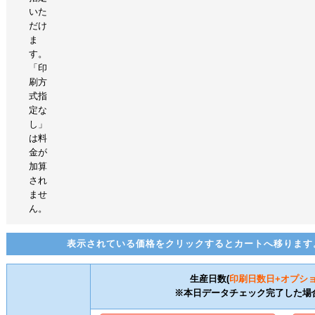
いた
だけ
ま
す。
「印
刷方
式指
定な
し」
は料
金が
加算
され
ませ
ん。
表示されている価格をクリックするとカートへ移ります
生産日数(
印刷日数
日+オプシ
※本日データチェック完了した場