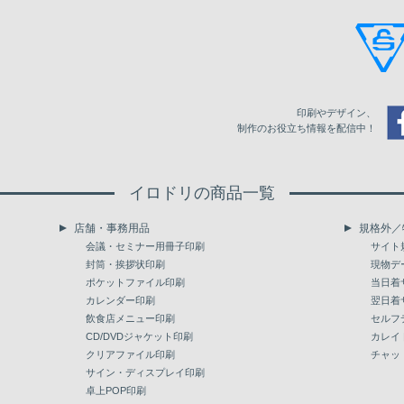
6,500
311,358
342,548
378,263
7,000
325,550
357,491
398,152
7,500
339,735
372,441
418,093
印刷やデザイン、
8,000
353,897
387,310
438,023
制作のお役立ち情報を配信中！
8,500
368,255
402,428
458,092
イロドリの商品一覧
9,000
382,314
417,298
478,008
店舗・事務用品
規格外／
9,500
396,486
432,237
497,863
会議・セミナー用冊子印刷
サイト
封筒・挨拶状印刷
現物デ
10,000
410,663
447,166
517,974
ポケットファイル印刷
当日着
カレンダー印刷
翌日着
飲食店メニュー印刷
セルフ
CD/DVDジャケット印刷
カレイ
クリアファイル印刷
チャッ
サイン・ディスプレイ印刷
卓上POP印刷