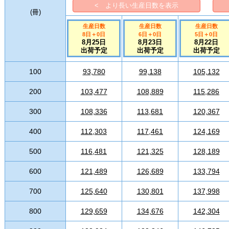
< より長い生産日数を表示
(
冊
)
生産日数
生産日数
生産日数
8日
＋
0
日
6日
＋
0
日
5日
＋
0
日
8月25日
8月23日
8月22日
出荷予定
出荷予定
出荷予定
100
93,780
99,138
105,132
200
103,477
108,889
115,286
300
108,336
113,681
120,367
400
112,303
117,461
124,169
500
116,481
121,325
128,189
600
121,489
126,689
133,794
700
125,640
130,801
137,998
800
129,659
134,676
142,304