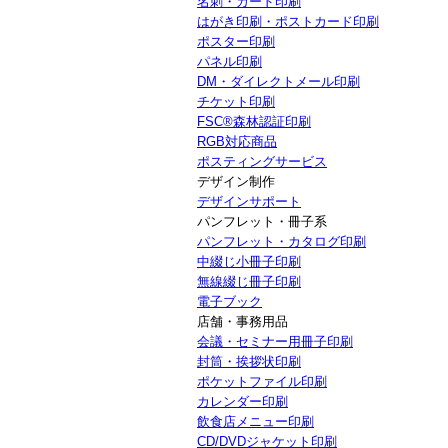
名刺・カード印刷
はがき印刷・ポストカード印刷
ポスター印刷
パネル印刷
DM・ダイレクトメール印刷
チケット印刷
FSC®森林認証印刷
RGB対応商品
ポスティングサービス
デザイン制作
デザインサポート
パンフレット・冊子系
パンフレット・カタログ印刷
中綴じ小冊子印刷
無線綴じ冊子印刷
電子ブック
店舗・事務用品
会議・セミナー用冊子印刷
封筒・挨拶状印刷
ポケットファイル印刷
カレンダー印刷
飲食店メニュー印刷
CD/DVDジャケット印刷