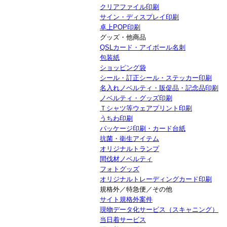
クリアファイル印刷
サイン・ディスプレイ印刷
卓上POP印刷
グッズ・他商品
QSLカード・アイボール名刺
包装紙
ショッピング袋
シール・訂正シール・ステッカー印刷
名入れノベルティ・販促品・記念品印刷
ノベルティ・グッズ印刷
Ｔシャツ等ウェアプリント印刷
うちわ印刷
パッケージ印刷・カード台紙
抗菌・衛生アイテム
オリジナルトランプ
間伐材ノベルティ
フォトグッズ
オリジナルトレーディングカード印刷
規格外／特急便／その他
サイト規格外案件
現物データ化サービス（スキャニング）
当日着サービス