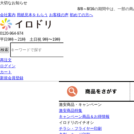
大切なお知らせ
8/8～8/16
の期間中は、一部の商品で生産発送の制限をいただきます。詳し
会社案内
用紙見本をもらう
お客様の声
初めての方へ
0120-964-974
平日9時～21時 土日祝 9時〜19時
検索
再注文
ログイン
カート
新規会員登録
激安商品・キャンペーン
激安商品特集
キャンペーン商品＆お得情報
イロドリのイチオシ
チラシ・フライヤー印刷