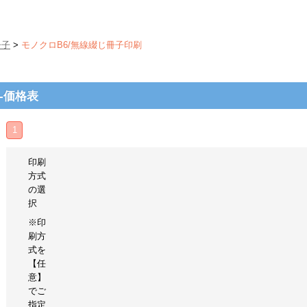
冊子
>
モノクロB6/無線綴じ冊子印刷
-価格表
1
印刷
方式
の選
択
※印
刷方
式を
【任
意】
でご
指定