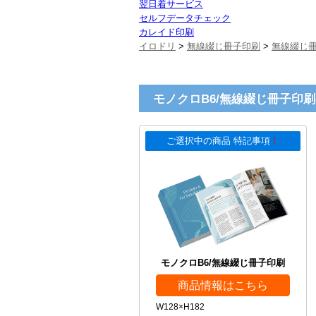
翌日着サービス
セルフデータチェック
カレイド印刷
イロドリ
>
無線綴じ冊子印刷
>
無線綴じ
モノクロB6/無線綴じ冊子印刷
ご選択中の商品 特記事項
！
モノクロB6/無線綴じ冊子印刷
商品情報はこちら
W128×H182