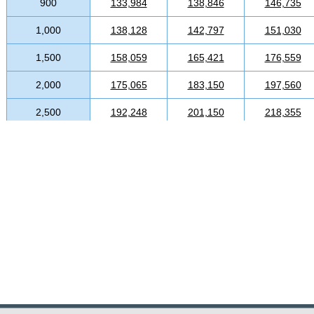
900
133,984
138,846
146,735
1,000
138,128
142,797
151,030
1,500
158,059
165,421
176,559
2,000
175,065
183,150
197,560
2,500
192,248
201,150
218,355
3,000
208,571
218,907
237,156
3,500
224,149
237,582
257,449
4,000
239,038
256,217
277,692
4,500
254,013
274,986
298,102
5,000
268,780
293,458
318,334
5,500
282,964
311,341
338,277
6,000
297,143
327,365
358,160