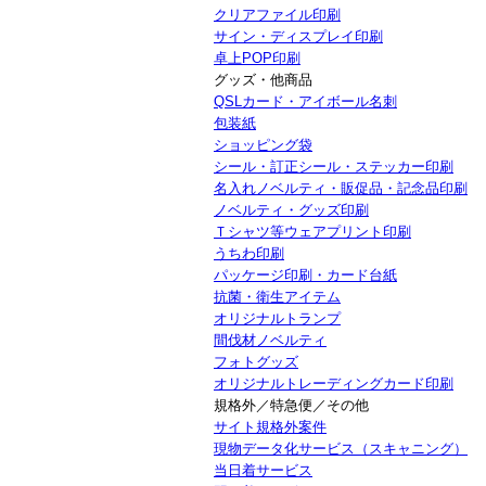
クリアファイル印刷
サイン・ディスプレイ印刷
卓上POP印刷
グッズ・他商品
QSLカード・アイボール名刺
包装紙
ショッピング袋
シール・訂正シール・ステッカー印刷
名入れノベルティ・販促品・記念品印刷
ノベルティ・グッズ印刷
Ｔシャツ等ウェアプリント印刷
うちわ印刷
パッケージ印刷・カード台紙
抗菌・衛生アイテム
オリジナルトランプ
間伐材ノベルティ
フォトグッズ
オリジナルトレーディングカード印刷
規格外／特急便／その他
サイト規格外案件
現物データ化サービス（スキャニング）
当日着サービス