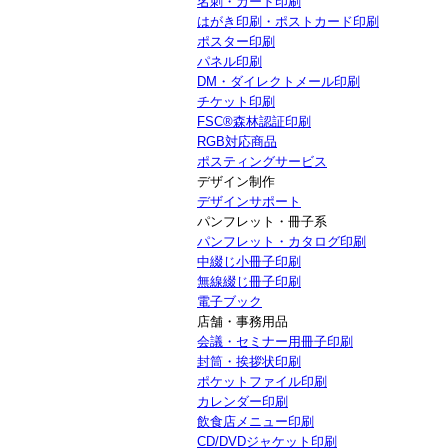
名刺・カード印刷
はがき印刷・ポストカード印刷
ポスター印刷
パネル印刷
DM・ダイレクトメール印刷
チケット印刷
FSC®森林認証印刷
RGB対応商品
ポスティングサービス
デザイン制作
デザインサポート
パンフレット・冊子系
パンフレット・カタログ印刷
中綴じ小冊子印刷
無線綴じ冊子印刷
電子ブック
店舗・事務用品
会議・セミナー用冊子印刷
封筒・挨拶状印刷
ポケットファイル印刷
カレンダー印刷
飲食店メニュー印刷
CD/DVDジャケット印刷