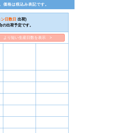
。価格は税込み表記です。
ョン日数
日
出荷)
合の出荷予定です。
より短い生産日数を表示 >