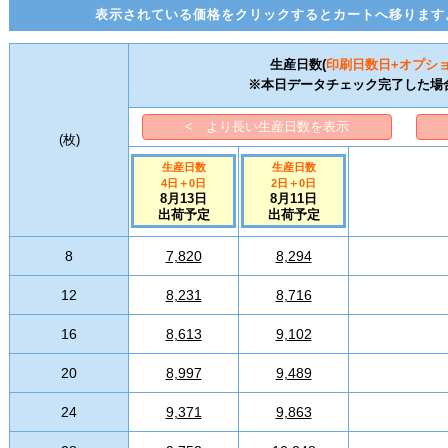
表示されている価格をクリックするとカートへ移ります
生産日数(
印刷日数
日+オプシ
※本日データチェック完了した場
< より長い生産日数を表示
(
枚
)
生産日数
生産日数
4日
＋
0
日
2日
＋
0
日
8月13日
8月11日
出荷予定
出荷予定
8
7,820
8,294
12
8,231
8,716
16
8,613
9,102
20
8,997
9,489
24
9,371
9,863