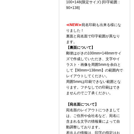
100×148(限定サイズ) [印字範囲：
90×138]
≪NEW≫
宛名印刷も出来る様にな
りました！
裏面と宛名面で印字範囲が異なり
ます。
【裏面について】
郵便はがきの100mm×148mmサイ
ズで作成していただき、文字やイ
ラスト・画像を周囲5mmを余白と
して【90mm×138mm】の範囲内で
レイアウトしてください。
周囲5mmは印刷できない範囲とな
ります。フチなしでの印刷はでき
ませんのでご了承ください。
【宛名面について】
宛名面のレイアウトにつきまして
は、ご住所や会社名など、宛名に
含まれる文字の情報量によって自
動調整しております。
差出人の情報は、印字の指定はお