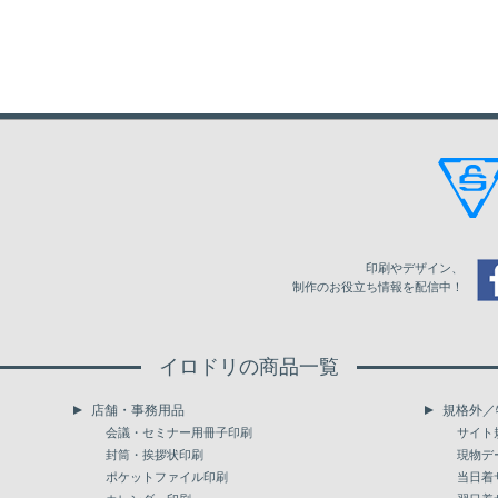
76
14,593
15,185
80
15,056
15,670
84
15,498
16,130
88
15,940
16,590
92
16,383
17,050
96
16,822
17,508
印刷やデザイン、
100
17,264
17,969
制作のお役立ち情報を配信中！
104
18,238
19,005
イロドリの商品一覧
108
18,677
19,457
店舗・事務用品
規格外／
112
19,114
19,912
会議・セミナー用冊子印刷
サイト
封筒・挨拶状印刷
現物デ
116
19,562
20,378
ポケットファイル印刷
当日着