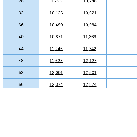
28
9,753
10,248
32
10,126
10,621
36
10,499
10,994
40
10,871
11,369
44
11,246
11,742
48
11,628
12,127
52
12,001
12,501
56
12,374
12,874
60
12,746
13,248
64
13,209
13,732
68
13,670
14,217
72
14,132
14,701