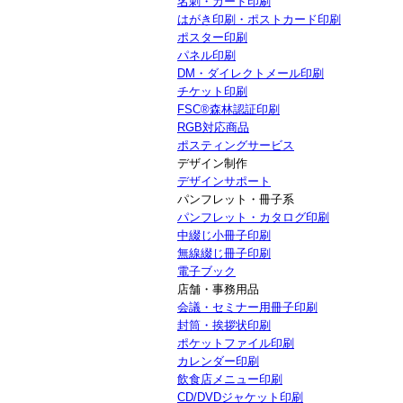
名刺・カード印刷
はがき印刷・ポストカード印刷
ポスター印刷
パネル印刷
DM・ダイレクトメール印刷
チケット印刷
FSC®森林認証印刷
RGB対応商品
ポスティングサービス
デザイン制作
デザインサポート
パンフレット・冊子系
パンフレット・カタログ印刷
中綴じ小冊子印刷
無線綴じ冊子印刷
電子ブック
店舗・事務用品
会議・セミナー用冊子印刷
封筒・挨拶状印刷
ポケットファイル印刷
カレンダー印刷
飲食店メニュー印刷
CD/DVDジャケット印刷