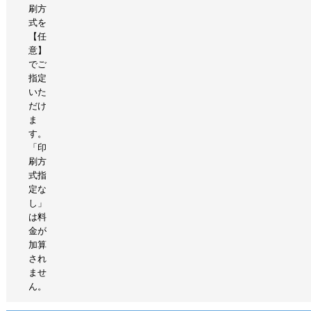
刷方
式を
【任
意】
でご
指定
いた
だけ
ま
す。
「印
刷方
式指
定な
し」
は料
金が
加算
され
ませ
ん。