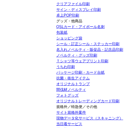
クリアファイル印刷
サイン・ディスプレイ印刷
卓上POP印刷
グッズ・他商品
QSLカード・アイボール名刺
包装紙
ショッピング袋
シール・訂正シール・ステッカー印刷
名入れノベルティ・販促品・記念品印刷
ノベルティ・グッズ印刷
Ｔシャツ等ウェアプリント印刷
うちわ印刷
パッケージ印刷・カード台紙
抗菌・衛生アイテム
オリジナルトランプ
間伐材ノベルティ
フォトグッズ
オリジナルトレーディングカード印刷
規格外／特急便／その他
サイト規格外案件
現物データ化サービス（スキャニング）
当日着サービス