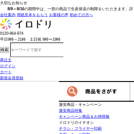
大切なお知らせ
8/8～8/16
の期間中は、一部の商品で生産発送の制限をいただきます。詳しく
会社案内
用紙見本をもらう
お客様の声
初めての方へ
0120-964-974
平日9時～21時 土日祝 9時〜19時
検索
再注文
ログイン
カート
新規会員登録
激安商品・キャンペーン
激安商品特集
キャンペーン商品＆お得情報
イロドリのイチオシ
チラシ・フライヤー印刷