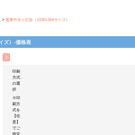
告
>
電車中吊り広告（1030×364サイズ）
サイズ）-価格表
1
印刷
方式
の選
択
※印
刷方
式を
【任
意】
でご
指定