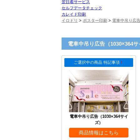
翌日着サービス
セルフデータチェック
カレイド印刷
イロドリ
>
ポスター印刷
>
電車中吊り広
電車中吊り広告（1030×364
ご選択中の商品 特記事項
！
電車中吊り広告（1030×364サイ
ズ）
商品情報はこちら