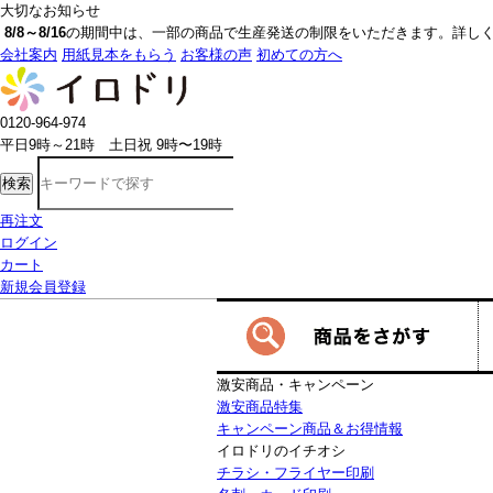
大切なお知らせ
8/8～8/16
の期間中は、一部の商品で生産発送の制限をいただきます。詳しく
会社案内
用紙見本をもらう
お客様の声
初めての方へ
0120-964-974
平日9時～21時 土日祝 9時〜19時
検索
再注文
ログイン
カート
新規会員登録
激安商品・キャンペーン
激安商品特集
キャンペーン商品＆お得情報
イロドリのイチオシ
チラシ・フライヤー印刷