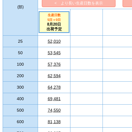
< より長い生産日数を表示
(
部
)
生産日数
5日
＋
0
日
8月20日
出荷予定
25
52,010
50
53,545
100
57,376
200
62,594
300
64,278
400
69,481
500
74,550
600
81,138