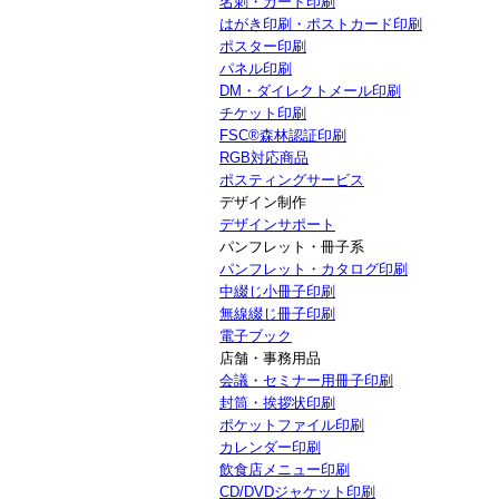
名刺・カード印刷
はがき印刷・ポストカード印刷
ポスター印刷
パネル印刷
DM・ダイレクトメール印刷
チケット印刷
FSC®森林認証印刷
RGB対応商品
ポスティングサービス
デザイン制作
デザインサポート
パンフレット・冊子系
パンフレット・カタログ印刷
中綴じ小冊子印刷
無線綴じ冊子印刷
電子ブック
店舗・事務用品
会議・セミナー用冊子印刷
封筒・挨拶状印刷
ポケットファイル印刷
カレンダー印刷
飲食店メニュー印刷
CD/DVDジャケット印刷