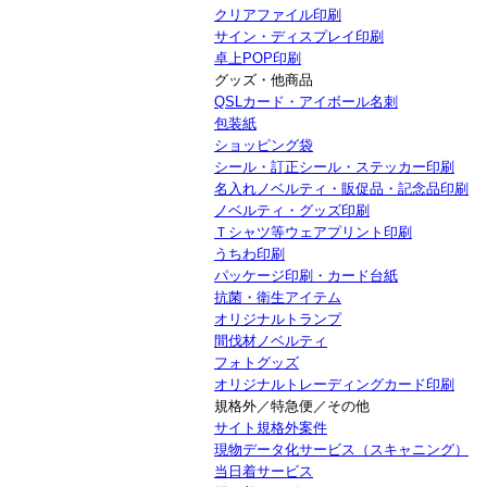
クリアファイル印刷
サイン・ディスプレイ印刷
卓上POP印刷
グッズ・他商品
QSLカード・アイボール名刺
包装紙
ショッピング袋
シール・訂正シール・ステッカー印刷
名入れノベルティ・販促品・記念品印刷
ノベルティ・グッズ印刷
Ｔシャツ等ウェアプリント印刷
うちわ印刷
パッケージ印刷・カード台紙
抗菌・衛生アイテム
オリジナルトランプ
間伐材ノベルティ
フォトグッズ
オリジナルトレーディングカード印刷
規格外／特急便／その他
サイト規格外案件
現物データ化サービス（スキャニング）
当日着サービス