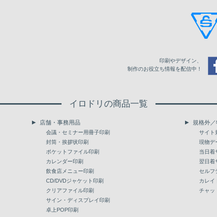
印刷やデザイン、
制作のお役立ち情報を配信中！
イロドリの商品一覧
店舗・事務用品
規格外／
会議・セミナー用冊子印刷
サイト
封筒・挨拶状印刷
現物デ
ポケットファイル印刷
当日着
カレンダー印刷
翌日着
飲食店メニュー印刷
セルフ
CD/DVDジャケット印刷
カレイ
クリアファイル印刷
チャッ
サイン・ディスプレイ印刷
卓上POP印刷