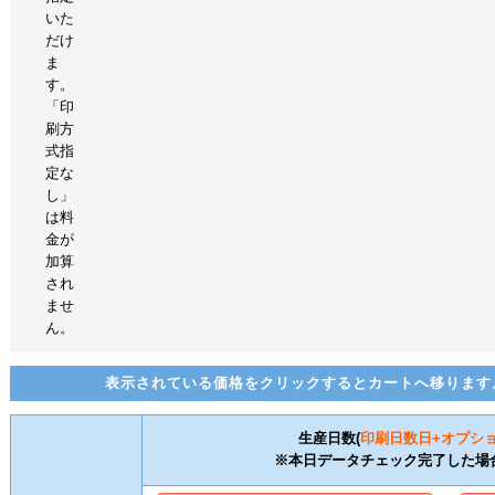
いた
だけ
ま
す。
「印
刷方
式指
定な
し」
は料
金が
加算
され
ませ
ん。
表示されている価格をクリックするとカートへ移ります
生産日数(
印刷日数
日+オプシ
※本日データチェック完了した場