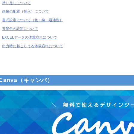
塗り足しについて
画像の配置（挿入）について
書式設定について（色・線・透過性）
背景色の設定について
EXCELデータの体裁崩れについて
出力時に起こりうる体裁崩れについて
Canva（キャンバ）