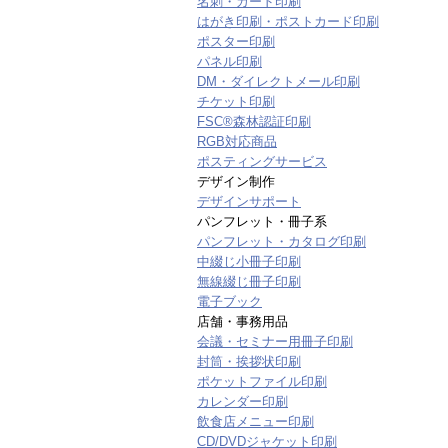
名刺・カード印刷
はがき印刷・ポストカード印刷
ポスター印刷
パネル印刷
DM・ダイレクトメール印刷
チケット印刷
FSC®森林認証印刷
RGB対応商品
ポスティングサービス
デザイン制作
デザインサポート
パンフレット・冊子系
パンフレット・カタログ印刷
中綴じ小冊子印刷
無線綴じ冊子印刷
電子ブック
店舗・事務用品
会議・セミナー用冊子印刷
封筒・挨拶状印刷
ポケットファイル印刷
カレンダー印刷
飲食店メニュー印刷
CD/DVDジャケット印刷