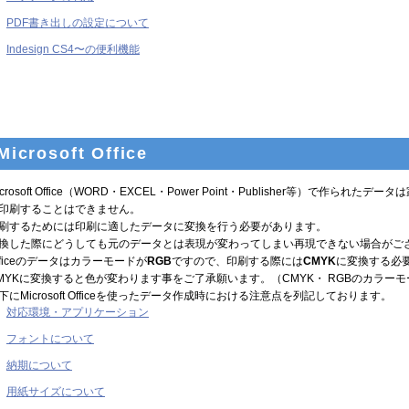
PDF書き出しの設定について
Indesign CS4〜の便利機能
Microsoft Office
icrosoft Office（WORD・EXCEL・Power Point・Publisher等）で
印刷することはできません。
刷するためには
印刷に適したデータに変換
を行う必要があります。
換した際にどうしても元のデータとは表現が変わってしまい再現できない場合がご
fficeのデータはカラーモードが
RGB
ですので、印刷する際には
CMYK
に変換する必
MYKに変換すると色が変わります事をご了承願います。（CMYK・ RGBのカラー
下にMicrosoft Officeを使ったデータ作成時における注意点を列記しております。
対応環境・アプリケーション
フォントについて
納期について
用紙サイズについて