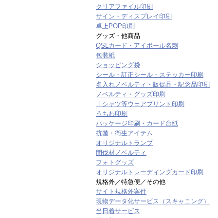
クリアファイル印刷
サイン・ディスプレイ印刷
卓上POP印刷
グッズ・他商品
QSLカード・アイボール名刺
包装紙
ショッピング袋
シール・訂正シール・ステッカー印刷
名入れノベルティ・販促品・記念品印刷
ノベルティ・グッズ印刷
Ｔシャツ等ウェアプリント印刷
うちわ印刷
パッケージ印刷・カード台紙
抗菌・衛生アイテム
オリジナルトランプ
間伐材ノベルティ
フォトグッズ
オリジナルトレーディングカード印刷
規格外／特急便／その他
サイト規格外案件
現物データ化サービス（スキャニング）
当日着サービス