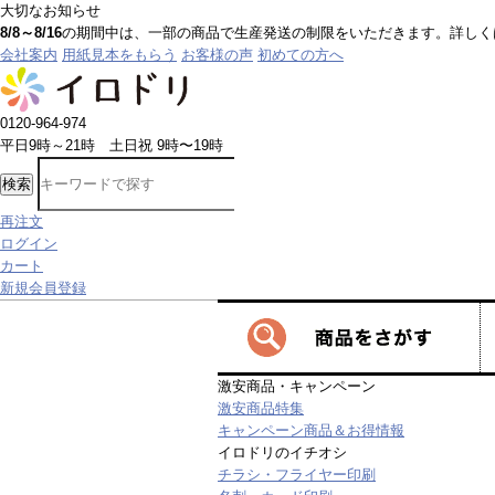
大切なお知らせ
8/8～8/16
の期間中は、一部の商品で生産発送の制限をいただきます。詳しく
会社案内
用紙見本をもらう
お客様の声
初めての方へ
0120-964-974
平日9時～21時 土日祝 9時〜19時
検索
再注文
ログイン
カート
新規会員登録
激安商品・キャンペーン
激安商品特集
キャンペーン商品＆お得情報
イロドリのイチオシ
チラシ・フライヤー印刷