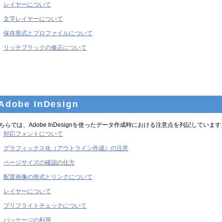
レイヤーについて
文字レイヤーについて
保存形式とプロファイルについて
リッチブラックの修正について
Adobe InDesign
ちらでは、Adobe InDesignを使ったデータ作成時における注意点を列記しています
対応フォントについて
グラフィックス化（アウトライン作成）の注意
ページサイズの確認の仕方
配置画像の形式とリンクについて
レイヤーについて
プリフライトチェックについて
パッケージの利用