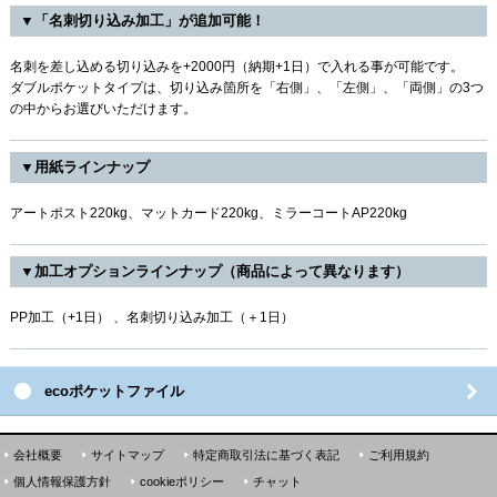
▼「名刺切り込み加工」が追加可能！
名刺を差し込める切り込みを+2000円（納期+1日）で入れる事が可能です。
ダブルポケットタイプは、切り込み箇所を「右側」、「左側」、「両側」の3つ
の中からお選びいただけます。
▼用紙ラインナップ
アートポスト220kg、マットカード220kg、ミラーコートAP220kg
▼加工オプションラインナップ（商品によって異なります）
PP加工（+1日） 、名刺切り込み加工（＋1日）
ecoポケットファイル
会社概要
サイトマップ
特定商取引法に基づく表記
ご利用規約
個人情報保護方針
cookieポリシー
チャット