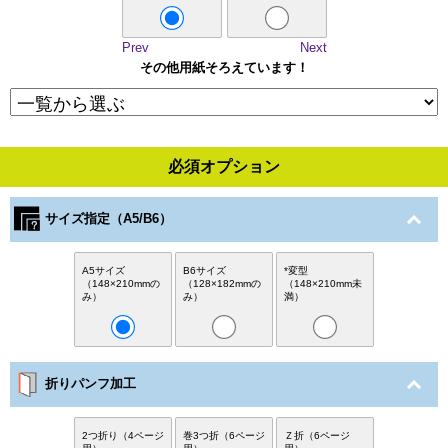
Prev
Next
その他用紙そろえています！
必須オプション
サイズ指定（A5/B6）
A5サイズ
B6サイズ
*変型
（148×210mmの
（128×182mmの
（148×210mm未
み）
み）
満）
折りパンフ加工
2つ折り（4ページ
巻3つ折（6ページ
Ｚ折（6ページ