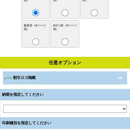
用）
用）
用）
観音折（8ページ
外4つ折（8ページ
用）
用）
任意オプション
割引ロゴ掲載
納期を指定してください
印刷種別を指定してください