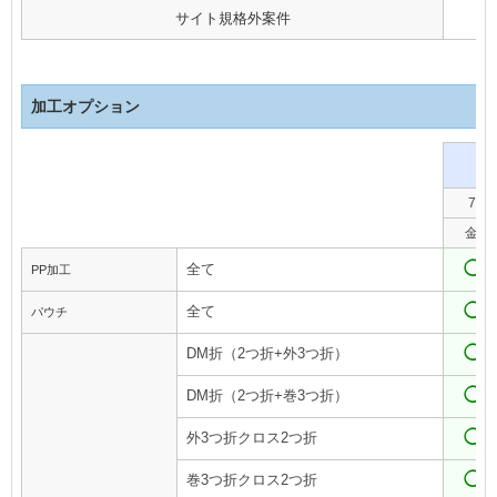
サイト規格外案件
加工オプション
7
金
◯
全て
PP加工
◯
全て
パウチ
◯
DM折（2つ折+外3つ折）
◯
DM折（2つ折+巻3つ折）
◯
外3つ折クロス2つ折
◯
巻3つ折クロス2つ折