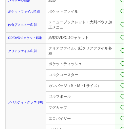
◯
紙袋
パッケージ印刷
◯
ポケットファイル
ポケットファイル印刷
メニューブックレット・大判パウチ加
◯
飲食店メニュー印刷
工メニュー
◯
紙製DVD/CDジャケット
CD/DVDジャケット印刷
クリアファイル、紙クリアファイル各
◯
クリアファイル印刷
種
◯
ポケットティッシュ
◯
コルクコースター
◯
カンバッジ（S・M・Lサイズ）
◯
ゴルフボール
ノベルティ・グッズ印刷
◯
マグカップ
◯
エコバイザー