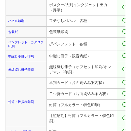
ポスター/大判インクジェット出力
◯
（昇華）
◯
フチなしパネル 各種
パネル印刷
◯
包装紙印刷
包装紙
パンフレット・カタログ
◯
折パンフレット 各種
印刷
◯
中綴じ冊子（観音表紙）
中綴じ小冊子印刷
無線綴じ冊子（オフセット印刷/オン
◯
無線綴じ冊子印刷
デマンド印刷）
◯
単判カード（片面刷込み案内状）
◯
二つ折カード（片面刷込み案内状）
封筒・挨拶状印刷
◯
封筒（フルカラー・特色印刷）
【短納期】封筒（フルカラー・特色印
◯
刷）