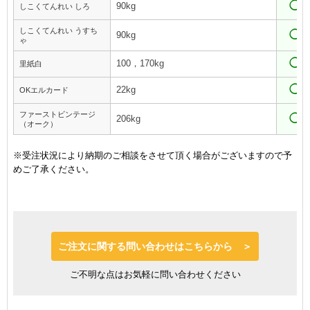
◯
90kg
しこくてんれい しろ
しこくてんれい うすち
◯
90kg
ゃ
◯
100，170kg
里紙白
◯
22kg
OKエルカード
ファーストビンテージ
◯
206kg
（オーク）
※受注状況により納期のご相談をさせて頂く場合がございますので予
めご了承ください。
ご注文に関する問い合わせはこちらから ＞
ご不明な点はお気軽に問い合わせください