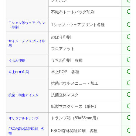
◯
メガホン
◯
不織布トートバッグ印刷
Ｔシャツ等ウェアプリン
◯
Tシャツ・ウェアプリント各種
ト印刷
◯
のぼり印刷
サイン・ディスプレイ印
刷
◯
フロアマット
◯
うちわ印刷 各種
うちわ印刷
◯
卓上POP 各種
卓上POP印刷
◯
抗菌パウチメニュー・加工
◯
抗菌立体マスク
抗菌・衛生アイテム
◯
紙製マスクケース（単色）
◯
トランプ箱（89×58mm用）
オリジナルトランプ
FSC®森林認証印刷 各
◯
FSC®森林認証印刷 各種
種