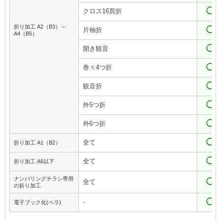
◯
クロス16頁折
折り加工 A2（B3）～
◯
片袖折
A4（B5）
◯
開き観音
◯
巻々4つ折
◯
観音折
◯
外5つ折
◯
外6つ折
◯
全て
折り加工 A1（B2）
◯
全て
折り加工 A6以下
ナンバリングチラシ専用
◯
全て
の折り加工
◯
-
電子ブック化(ペラ)