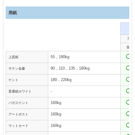
用紙
7
金
◯
55，180kg
上質紙
◯
90，110，135，180kg
サテン金藤
◯
180，220kg
ケント
◯
-
普通紙ホワイト
◯
160kg
バガスケント
◯
160kg
アートポスト
◯
160kg
マットカード