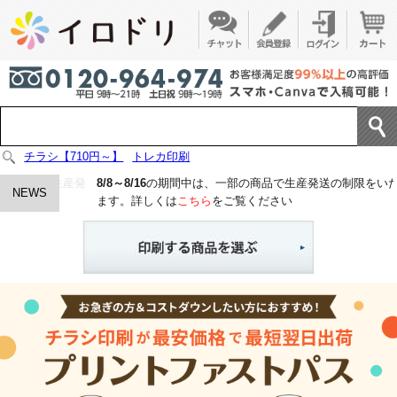
チラシ【710円～】
トレカ印刷
の商品で生産発
8/8～8/16
の期間中は、一部の商品で生産発送の制限をいた
NEWS
ます。詳しくは
こちら
をご覧ください