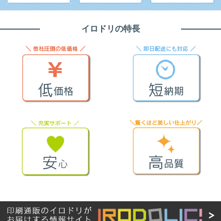
ントや夏の作業着に最適
1枚からコストを抑えて作成可能です。ぜひともご利用ください。
イロドリの特長
>>印刷通販のイロドリ 『フルカラーTシャツ（DTF転写）』詳細・ご注
文はこちら
2026/08/03
【キャンペーン】展示会のご準備に！超得クーポン祭スタート
秋の展示会の販促物準備は、8月中に揃えて安心スタートしませんか。
イロドリでは、早めの準備を安心してご利用いただけるように『超得クー
ポン祭』を開催いたします。
9月・10月の展示会・イベント出展に向けた「チラシ」を始め「クリアフ
ァイル」「ポスター」「ウェア」など人気11商品が対象です。
それぞれの商品に使える、超お得なクーポンをご用意いたしました。
ぜひこのお得な機会にご利用をお願いいたします。
【キャンペーン期間】
2026年8月3日（月）～8月31日（月）ご注文分まで
対象商品やクーポンの種類は、下記サイトをご確認お願いいたします。
>>展示会のご準備に『超得クーポン祭』開催中！お得なクーポンはこちら