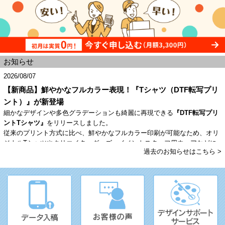
お知らせ
2026/08/07
【新商品】鮮やかなフルカラー表現！『Tシャツ（DTF転写プリ
ント）』が新登場
細かなデザインや多色グラデーションも綺麗に再現できる
『DTF転写プリ
ントTシャツ』
をリリースしました。
従来のプリント方式に比べ、鮮やかなフルカラー印刷が可能なため、オリ
ジナルTシャツやクリエイターグッズ、イベントスタッフ用ウェアなどに
過去のお知らせはこちら >
最適です。
着心地や用途に合わせて、選べる2種類の生地タイプをご用意しておりま
す。
【選べる2つのラインナップ】
・ヘビーウェイトTシャツ（綿）：定番のしっかりとした肉厚生地。普段
使いやアパレルグッズにぴったり
・ドライTシャツ：吸汗速乾性に優れたポリエステル素材。スポーツイベ