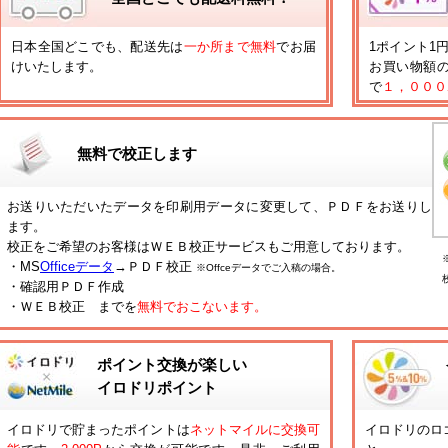
日本全国どこでも、配送先は
一か所まで無料
でお届
1ポイント1
けいたします。
お買い物額
で
１，０００
無料で校正します
お送りいただいたデータを印刷用データに変更して、ＰＤＦをお送りし
ます。
校正をご希望のお客様はＷＥＢ校正サービスもご用意しております。
・MS
Officeデータ
→ＰＤＦ校正
※Offceデータでご入稿の場合。
・確認用ＰＤＦ作成
・ＷＥＢ校正 までを
無料でおこないます。
ポイント交換が楽しい
イロドリポイント
イロドリで貯まったポイントは
ネットマイルに交換可
イロドリのロ