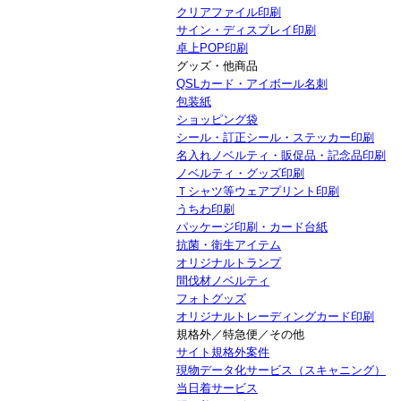
クリアファイル印刷
サイン・ディスプレイ印刷
卓上POP印刷
グッズ・他商品
QSLカード・アイボール名刺
包装紙
ショッピング袋
シール・訂正シール・ステッカー印刷
名入れノベルティ・販促品・記念品印刷
ノベルティ・グッズ印刷
Ｔシャツ等ウェアプリント印刷
うちわ印刷
パッケージ印刷・カード台紙
抗菌・衛生アイテム
オリジナルトランプ
間伐材ノベルティ
フォトグッズ
オリジナルトレーディングカード印刷
規格外／特急便／その他
サイト規格外案件
現物データ化サービス（スキャニング）
当日着サービス