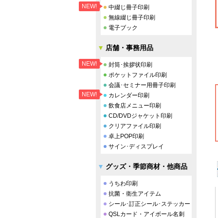
NEW!
中綴じ冊子印刷
無線綴じ冊子印刷
電子ブック
店舗・事務用品
NEW!
封筒･挨拶状印刷
ポケットファイル印刷
会議･セミナー用冊子印刷
NEW!
カレンダー印刷
飲食店メニュー印刷
CD/DVDジャケット印刷
クリアファイル印刷
卓上POP印刷
サイン･ディスプレイ
グッズ・季節商材・他商品
うちわ印刷
抗菌・衛生アイテム
シール･訂正シール･ステッカー
QSLカード・アイボール名刺