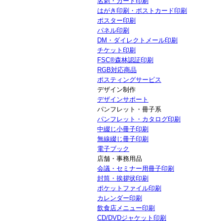
名刺・カード印刷
はがき印刷・ポストカード印刷
ポスター印刷
パネル印刷
DM・ダイレクトメール印刷
チケット印刷
FSC®森林認証印刷
RGB対応商品
ポスティングサービス
デザイン制作
デザインサポート
パンフレット・冊子系
パンフレット・カタログ印刷
中綴じ小冊子印刷
無線綴じ冊子印刷
電子ブック
店舗・事務用品
会議・セミナー用冊子印刷
封筒・挨拶状印刷
ポケットファイル印刷
カレンダー印刷
飲食店メニュー印刷
CD/DVDジャケット印刷