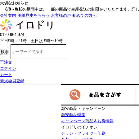
大切なお知らせ
8/8～8/16
の期間中は、一部の商品で生産発送の制限をいただきます。詳しく
会社案内
用紙見本をもらう
お客様の声
初めての方へ
0120-964-974
平日9時～21時 土日祝 9時〜19時
検索
再注文
ログイン
カート
新規会員登録
激安商品・キャンペーン
激安商品特集
キャンペーン商品＆お得情報
イロドリのイチオシ
チラシ・フライヤー印刷