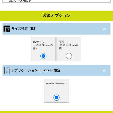
必須オプション
サイズ指定（B2）
B2サイズ
*変型
（515×728mmの
（515×728mm未
み）
満）
アプリケーション/Illustrator限定
Adobe Illustrator