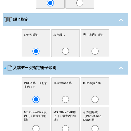
綴じ指定
ひだり綴じ
みぎ綴じ
天（上辺）綴じ
入稿データ指定/冊子印刷
PDF入稿 ＜おす
Illustrator入稿
InDesign入稿
すめ！＞
MS Office/32P以
MS Office/34P以
その他形式
内（＋最大1日納
上（＋最大2日納
（PhotoShop、
期）
期）
Quark等）