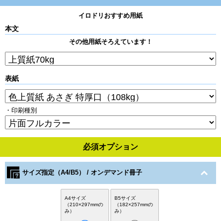
イロドリおすすめ用紙
本文
その他用紙そろえています！
表紙
・印刷種別
必須オプション
サイズ指定（A4/B5） / オンデマンド冊子
A4サイズ
B5サイズ
（210×297mmの
（182×257mmの
み）
み）