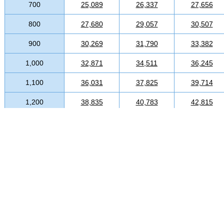
700
25,089
26,337
27,656
800
27,680
29,057
30,507
900
30,269
31,790
33,382
1,000
32,871
34,511
36,245
1,100
36,031
37,825
39,714
1,200
38,835
40,783
42,815
1,300
41,639
43,718
45,904
1,400
44,466
46,688
49,016
1,500
47,258
49,622
52,104
1,600
50,406
52,925
55,574
1,700
53,222
55,883
58,675
1,800
56,025
58,829
61,776