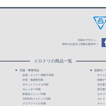
1,900
58,841
61,787
64,875
2,000
61,633
64,709
67,953
2,500
74,653
78,383
82,304
3,000
87,662
92,045
96,643
印刷やデザイン、
3,500
100,646
105,683
110,959
制作のお役立ち情報を配信中！
4,000
113,655
119,334
125,297
イロドリの商品一覧
4,500
126,663
132,996
139,649
店舗・事務用品
規格外／
5,000
139,660
146,646
153,975
会議・セミナー用冊子印刷
サイト
封筒・挨拶状印刷
現物デ
ポケットファイル印刷
当日着
カレンダー印刷
翌日着
飲食店メニュー印刷
セルフ
CD/DVDジャケット印刷
カレイ
クリアファイル印刷
チャッ