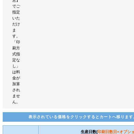
意】
でご
指定
いた
だけ
ま
す。
「印
刷方
式指
定な
し」
は料
金が
加算
され
ませ
ん。
表示されている価格をクリックするとカートへ移ります
生産日数(
印刷日数
日+オプシ