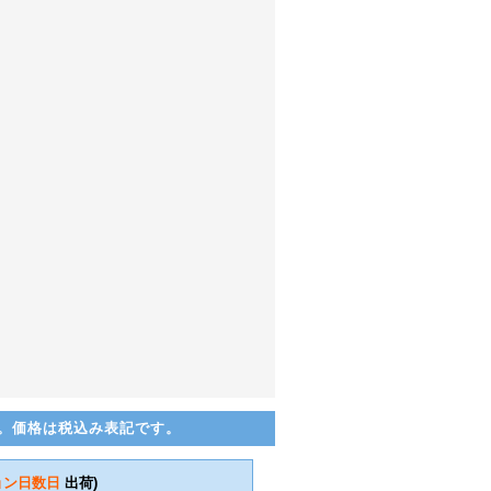
。価格は税込み表記です。
ョン日数
日
出荷)