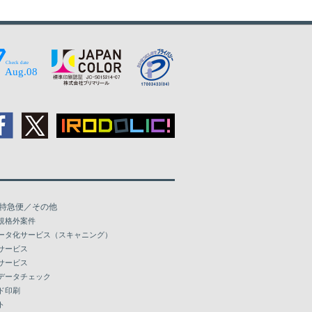
69,414
72,705
88,066
103,403
118,728
134,065
149,414
特急便／その他
164,751
規格外案件
ータ化サービス（スキャニング）
サービス
サービス
データチェック
ド印刷
ト