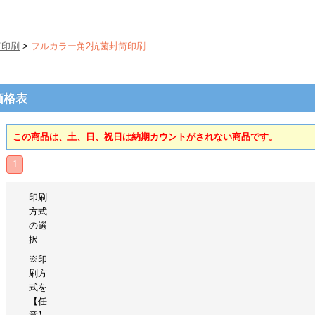
筒印刷
>
フルカラー角2抗菌封筒印刷
価格表
この商品は、土、日、祝日は納期カウントがされない商品です。
1
印刷
方式
の選
択
※印
刷方
式を
【任