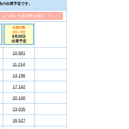
合の出荷予定です。
より短い生産日数を表示 >
生産日数
3日
＋
0
日
8月20日
出荷予定
10,881
11,214
14,196
17,142
20,100
23,035
26,527