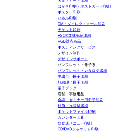
名刺・カード印刷
はがき印刷・ポストカード印刷
ポスター印刷
パネル印刷
DM・ダイレクトメール印刷
チケット印刷
FSC®森林認証印刷
RGB対応商品
ポスティングサービス
デザイン制作
デザインサポート
パンフレット・冊子系
パンフレット・カタログ印刷
中綴じ小冊子印刷
無線綴じ冊子印刷
電子ブック
店舗・事務用品
会議・セミナー用冊子印刷
封筒・挨拶状印刷
ポケットファイル印刷
カレンダー印刷
飲食店メニュー印刷
CD/DVDジャケット印刷