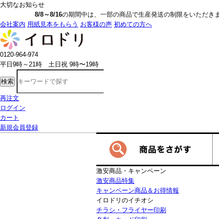
大切なお知らせ
8/8～8/16
の期間中は、一部の商品で生産発送の制限をいただきます。詳しく
会社案内
用紙見本をもらう
お客様の声
初めての方へ
0120-964-974
平日9時～21時 土日祝 9時〜19時
検索
再注文
ログイン
カート
新規会員登録
激安商品・キャンペーン
激安商品特集
キャンペーン商品＆お得情報
イロドリのイチオシ
チラシ・フライヤー印刷