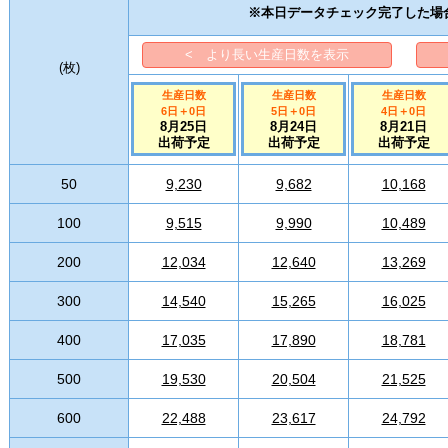
※本日データチェック完了した場
< より長い生産日数を表示
(
枚
)
生産日数
生産日数
生産日数
6日
＋
0
日
5日
＋
0
日
4日
＋
0
日
8月25日
8月24日
8月21日
出荷予定
出荷予定
出荷予定
50
9,230
9,682
10,168
100
9,515
9,990
10,489
200
12,034
12,640
13,269
300
14,540
15,265
16,025
400
17,035
17,890
18,781
500
19,530
20,504
21,525
600
22,488
23,617
24,792