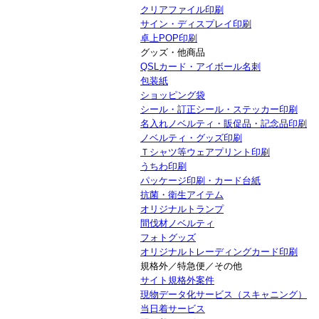
クリアファイル印刷
サイン・ディスプレイ印刷
卓上POP印刷
グッズ・他商品
QSLカード・アイボール名刺
包装紙
ショッピング袋
シール・訂正シール・ステッカー印刷
名入れノベルティ・販促品・記念品印刷
ノベルティ・グッズ印刷
Ｔシャツ等ウェアプリント印刷
うちわ印刷
パッケージ印刷・カード台紙
抗菌・衛生アイテム
オリジナルトランプ
間伐材ノベルティ
フォトグッズ
オリジナルトレーディングカード印刷
規格外／特急便／その他
サイト規格外案件
現物データ化サービス（スキャニング）
当日着サービス