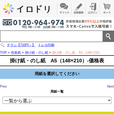
チラシ【710円～】
トレカ印刷
TOP
>
包装紙
>
掛け紙・のし紙
>
掛け紙・のし紙 A5（148×210）
掛け紙・のし紙 A5（148×210）-価格表
用紙を選択してください
Prev
Next
用紙一覧