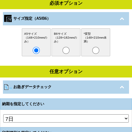
必須オプション
サイズ指定（A5/B6）
A5サイズ
B6サイズ
*変型
（148×210mmの
（128×182mmの
（148×210mm未
み）
み）
満）
任意オプション
お急ぎデータチェック
納期を指定してください