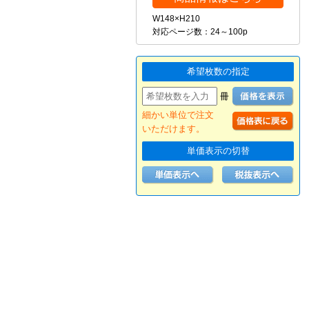
W148×H210
対応ページ数：24～100p
希望枚数の指定
冊
細かい単位で注文
いただけます。
単価表示の切替