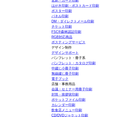
名刺・カード印刷
はがき印刷・ポストカード印刷
ポスター印刷
パネル印刷
DM・ダイレクトメール印刷
チケット印刷
FSC®森林認証印刷
RGB対応商品
ポスティングサービス
デザイン制作
デザインサポート
パンフレット・冊子系
パンフレット・カタログ印刷
中綴じ小冊子印刷
無線綴じ冊子印刷
電子ブック
店舗・事務用品
会議・セミナー用冊子印刷
封筒・挨拶状印刷
ポケットファイル印刷
カレンダー印刷
飲食店メニュー印刷
CD/DVDジャケット印刷