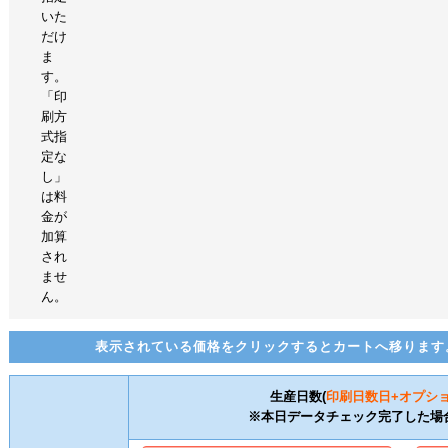
いた
だけ
ま
す。
「印
刷方
式指
定な
し」
は料
金が
加算
され
ませ
ん。
表示されている価格をクリックするとカートへ移ります
生産日数(
印刷日数
日+オプシ
※本日データチェック完了した場