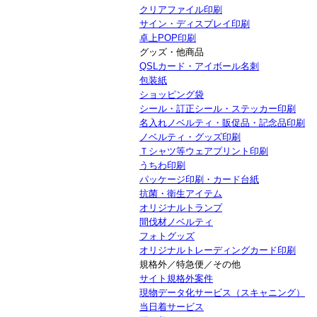
クリアファイル印刷
サイン・ディスプレイ印刷
卓上POP印刷
グッズ・他商品
QSLカード・アイボール名刺
包装紙
ショッピング袋
シール・訂正シール・ステッカー印刷
名入れノベルティ・販促品・記念品印刷
ノベルティ・グッズ印刷
Ｔシャツ等ウェアプリント印刷
うちわ印刷
パッケージ印刷・カード台紙
抗菌・衛生アイテム
オリジナルトランプ
間伐材ノベルティ
フォトグッズ
オリジナルトレーディングカード印刷
規格外／特急便／その他
サイト規格外案件
現物データ化サービス（スキャニング）
当日着サービス