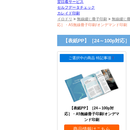
翌日着サービス
セルフデータチェック
カレイド印刷
イロドリ
>
無線綴じ冊子印刷
>
無線綴じ
応］・A5無線冊子印刷/オンデマンド印刷
【表紙PP】［24～100p対
ご選択中の商品 特記事項
！
【表紙PP】［24～100p対
応］・A5無線冊子印刷/オンデマ
ンド印刷
商品情報はこちら