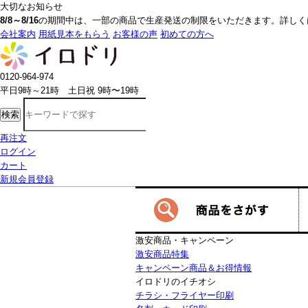
大切なお知らせ
8/8～8/16
の期間中は、一部の商品で生産発送の制限をいただきます。詳しく
会社案内
用紙見本をもらう
お客様の声
初めての方へ
0120-964-974
平日9時～21時 土日祝 9時〜19時
検索
再注文
ログイン
カート
新規会員登録
激安商品・キャンペーン
激安商品特集
キャンペーン商品＆お得情報
イロドリのイチオシ
チラシ・フライヤー印刷