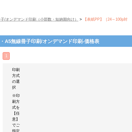
冊子/オンデマンド印刷（小部数・短納期向け）
>
【表紙PP】［24～100p対
応］・A5無線冊子印刷/オンデマンド印刷-価格表
1
印刷
方式
の選
択
※印
刷方
式を
【任
意】
でご
指定