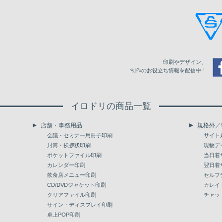
105
81,121
110
83,976
115
86,834
印刷やデザイン、
120
89,690
制作のお役立ち情報を配信中！
125
92,548
イロドリの商品一覧
130
95,404
店舗・事務用品
規格外／
135
98,260
会議・セミナー用冊子印刷
サイト
封筒・挨拶状印刷
現物デ
140
101,117
ポケットファイル印刷
当日着
カレンダー印刷
翌日着
145
103,975
飲食店メニュー印刷
セルフ
150
CD/DVDジャケット印刷
106,830
カレイ
クリアファイル印刷
チャッ
155
109,688
サイン・ディスプレイ印刷
卓上POP印刷