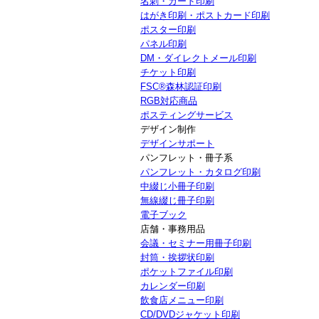
名刺・カード印刷
はがき印刷・ポストカード印刷
ポスター印刷
パネル印刷
DM・ダイレクトメール印刷
チケット印刷
FSC®森林認証印刷
RGB対応商品
ポスティングサービス
デザイン制作
デザインサポート
パンフレット・冊子系
パンフレット・カタログ印刷
中綴じ小冊子印刷
無線綴じ冊子印刷
電子ブック
店舗・事務用品
会議・セミナー用冊子印刷
封筒・挨拶状印刷
ポケットファイル印刷
カレンダー印刷
飲食店メニュー印刷
CD/DVDジャケット印刷