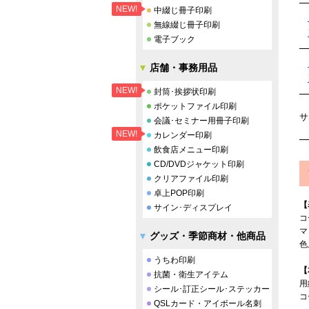
NEW!
中綴じ冊子印刷
無線綴じ冊子印刷
電子ブック
店舗・事務用品
NEW!
封筒･挨拶状印刷
ポケットファイル印刷
サ
会議･セミナー用冊子印刷
NEW!
カレンダー印刷
飲食店メニュー印刷
CD/DVDジャケット印刷
クリアファイル印刷
卓上POP印刷
【
サイン･ディスプレイ
コ
マ
グッズ・季節商材・他商品
色
うちわ印刷
【
抗菌・衛生アイテム
用
シール･訂正シール･ステッカー
コ
QSLカード・アイボール名刺