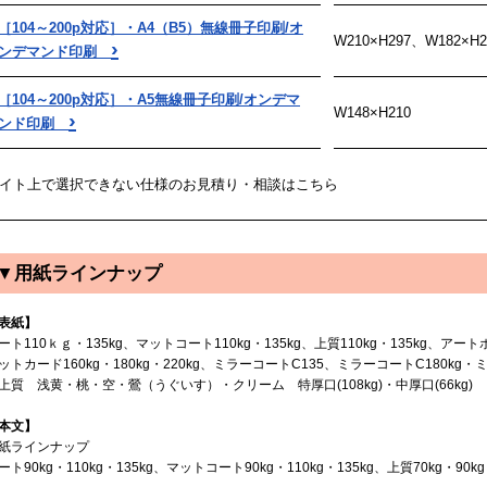
［104～200p対応］・A4（B5）無線冊子印刷/オ
W210×H297、W182×H2
›
ンデマンド印刷
［104～200p対応］・A5無線冊子印刷/オンデマ
W148×H210
›
ンド印刷
イト上で選択できない仕様のお見積り・相談はこちら
▼用紙ラインナップ
表紙】
ート110ｋｇ・135kg、マットコート110kg・135kg、上質110kg・135kg、アートポス
ットカード160kg・180kg・220kg、ミラーコートC135、ミラーコートC180kg・ミ
上質 浅黄・桃・空・鶯（うぐいす）・クリーム 特厚口(108kg)・中厚口(66kg)
本文】
紙ラインナップ
ート90kg・110kg・135kg、マットコート90kg・110kg・135kg、上質70kg・90kg・