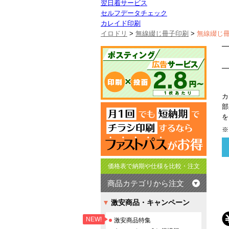
翌日着サービス
セルフデータチェック
カレイド印刷
イロドリ
>
無線綴じ冊子印刷
>
無線綴じ
カ
部
を
※
価格表で納期や仕様を比較・注文
商品カテゴリから注文
激安商品・キャンペーン
NEW!
激安商品特集