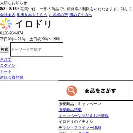
大切なお知らせ
8/8～8/16
の期間中は、一部の商品で生産発送の制限をいただきます。詳しく
会社案内
用紙見本をもらう
お客様の声
初めての方へ
0120-964-974
平日9時～21時 土日祝 9時〜19時
検索
再注文
ログイン
カート
新規会員登録
激安商品・キャンペーン
激安商品特集
キャンペーン商品＆お得情報
イロドリのイチオシ
チラシ・フライヤー印刷