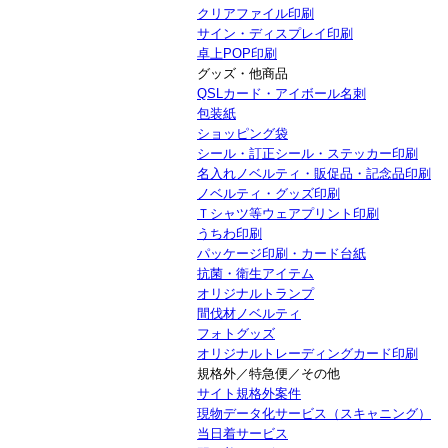
クリアファイル印刷
サイン・ディスプレイ印刷
卓上POP印刷
グッズ・他商品
QSLカード・アイボール名刺
包装紙
ショッピング袋
シール・訂正シール・ステッカー印刷
名入れノベルティ・販促品・記念品印刷
ノベルティ・グッズ印刷
Ｔシャツ等ウェアプリント印刷
うちわ印刷
パッケージ印刷・カード台紙
抗菌・衛生アイテム
オリジナルトランプ
間伐材ノベルティ
フォトグッズ
オリジナルトレーディングカード印刷
規格外／特急便／その他
サイト規格外案件
現物データ化サービス（スキャニング）
当日着サービス