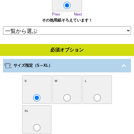
Prev
Next
その他用紙そろえています！
必須オプション
サイズ指定（S～XL）
S
M
L
XL