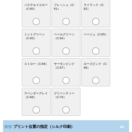
パステルイエロー
フレッシュ（C-
ライラック（C-
（C-60）
61）
62）
ミントグリーン
ペールグリーン
ベージュ（C-65）
（C-63）
（C-64）
ストロー（C-66）
サーモンピンク
ローズピンク（C-
（C-67）
68）
ラベンダーグレイ
グリーンティー
（C-69）
（C-70）
プリント位置の指定（シルク印刷）