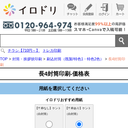
チラシ【710円～】
トレカ印刷
TOP
>
封筒・挨拶状印刷
>
刷込封筒（既製/特色1・特色2色）
>
長4封筒印
刷
長4封筒印刷-価格表
用紙を選択してください
イロドリおすすめ用紙
【〒枠なし】ケント
【〒枠あり】ケント
（白封筒）
（白封筒）