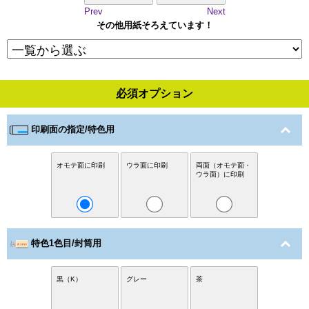
Prev
Next
その他用紙そろえています！
必須オプション
印刷面の指定/特色用
オモテ面に印刷
ウラ面に印刷
両面（オモテ面・
ウラ面）に印刷
特色1色目/封筒用
黒（K）
グレー
茶