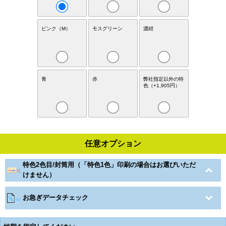
ピンク（M）
モスグリーン
濃紺
青
赤
弊社指定以外の特
色（+1,905円）
任意オプション
特色2色目/封筒用（「特色1色」印刷の場合はお選びいただ
けません）
お急ぎデータチェック