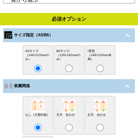
必須オプション
サイズ指定（A5/B6）
A5サイズ
B6サイズ
*変型
（148×210mmの
（128×182mmの
（148×210mm未
み）
み）
満）
表裏関係
なし（片面印刷）
天天 合わせ
左天 合わせ