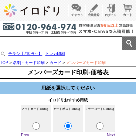
チラシ【710円～】
トレカ印刷
TOP
>
名刺・カード印刷
>
カード
>
メンバーズカード印刷
メンバーズカード印刷-価格表
用紙を選択してください
イロドリおすすめ用紙
マットカード180kg
アートポスト180kg
ミラーコートC180kg
Prev
Next