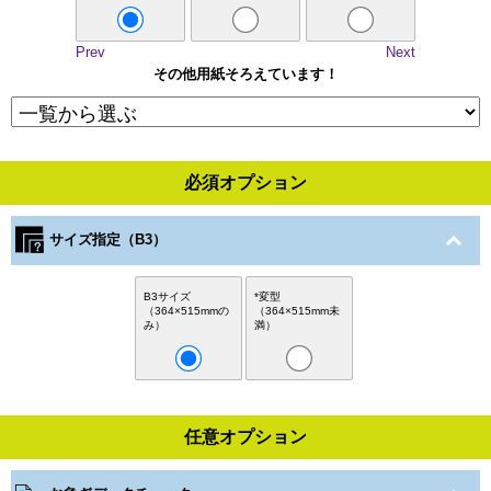
Prev
Next
その他用紙そろえています！
必須オプション
サイズ指定（B3）
B3サイズ
*変型
（364×515mmの
（364×515mm未
み）
満）
任意オプション