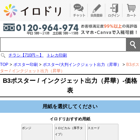
チラシ【710円～】
トレカ印刷
TOP
>
ポスター印刷
>
ポスター/大判インクジェット出力（昇華）
>
B3ポス
ター / インクジェット出力（昇華）
B3ポスター / インクジェット出力（昇華）-価格
表
用紙を選択してください
イロドリおすすめ用紙
ポンジ
トロピカル（厚手タ
スエード
イプ）