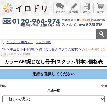
チラシ【710円～】
トレカ印刷
TOP
>
中綴じ小冊子印刷
>
綴じなし冊子(スクラム製本)
>
カラーA6/綴じな
し冊子(スクラム製本)
カラーA6/綴じなし冊子(スクラム製本)-価格表
用紙を選択してください
Prev
Next
用紙一覧