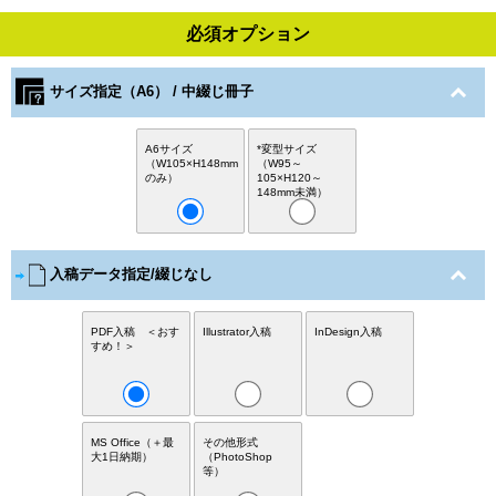
必須オプション
サイズ指定（A6） / 中綴じ冊子
A6サイズ
*変型サイズ
（W105×H148mm
（W95～
のみ）
105×H120～
148mm未満）
入稿データ指定/綴じなし
PDF入稿 ＜おす
Illustrator入稿
InDesign入稿
すめ！＞
MS Office（＋最
その他形式
大1日納期）
（PhotoShop
等）