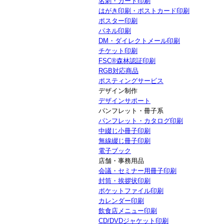
名刺・カード印刷
はがき印刷・ポストカード印刷
ポスター印刷
パネル印刷
DM・ダイレクトメール印刷
チケット印刷
FSC®森林認証印刷
RGB対応商品
ポスティングサービス
デザイン制作
デザインサポート
パンフレット・冊子系
パンフレット・カタログ印刷
中綴じ小冊子印刷
無線綴じ冊子印刷
電子ブック
店舗・事務用品
会議・セミナー用冊子印刷
封筒・挨拶状印刷
ポケットファイル印刷
カレンダー印刷
飲食店メニュー印刷
CD/DVDジャケット印刷