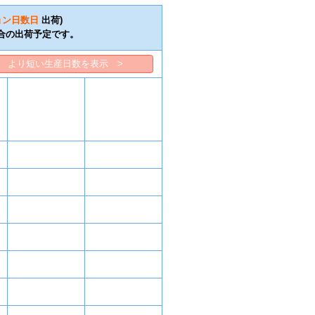
ョン日数
日
出荷)
合の出荷予定です。
より短い生産日数を表示 >