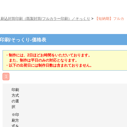
】刷込封筒印刷（既製封筒/フルカラー印刷）／そっくり
>
【短納期】フルカ
印刷/そっくり-価格表
・制作には、2日ほどお時間をいただいております。
また、制作は平日のみの対応となります。
・以下の出荷日には制作日数は含まれておりません。
1
印刷
方式
の選
択
※印
刷方
式を