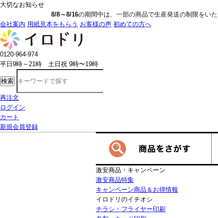
大切なお知らせ
8/8～8/16
の期間中は、一部の商品で生産発送の制限をいただきます。詳しく
会社案内
用紙見本をもらう
お客様の声
初めての方へ
0120-964-974
平日9時～21時 土日祝 9時〜19時
検索
再注文
ログイン
カート
新規会員登録
激安商品・キャンペーン
激安商品特集
キャンペーン商品＆お得情報
イロドリのイチオシ
チラシ・フライヤー印刷