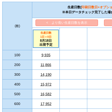
生産日数(
印刷日数
日+オプシ
※本日データチェック完了した場
< より長い生産日数を表示
(
枚
)
生産日数
1日
＋
0
日
8月18日
出荷予定
100
9,935
200
11,866
300
14,190
400
15,972
500
16,582
600
17,952