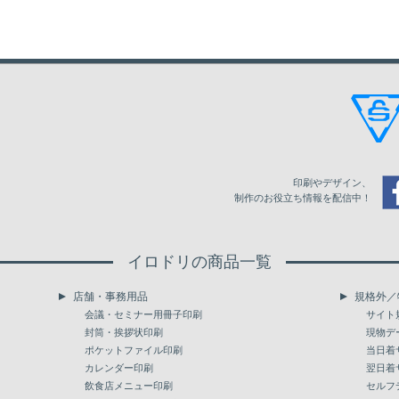
1,900
35,151
2,000
36,514
2,500
43,560
3,000
48,439
印刷やデザイン、
制作のお役立ち情報を配信中！
イロドリの商品一覧
店舗・事務用品
規格外／
会議・セミナー用冊子印刷
サイト
封筒・挨拶状印刷
現物デ
ポケットファイル印刷
当日着
カレンダー印刷
翌日着
飲食店メニュー印刷
セルフ