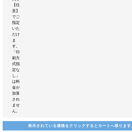
【任
意】
でご
指定
いた
だけ
ま
す。
「印
刷方
式指
定な
し」
は料
金が
加算
され
ませ
ん。
表示されている価格をクリックするとカートへ移ります