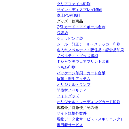
クリアファイル印刷
サイン・ディスプレイ印刷
卓上POP印刷
グッズ・他商品
QSLカード・アイボール名刺
包装紙
ショッピング袋
シール・訂正シール・ステッカー印刷
名入れノベルティ・販促品・記念品印刷
ノベルティ・グッズ印刷
Ｔシャツ等ウェアプリント印刷
うちわ印刷
パッケージ印刷・カード台紙
抗菌・衛生アイテム
オリジナルトランプ
間伐材ノベルティ
フォトグッズ
オリジナルトレーディングカード印刷
規格外／特急便／その他
サイト規格外案件
現物データ化サービス（スキャニング）
当日着サービス