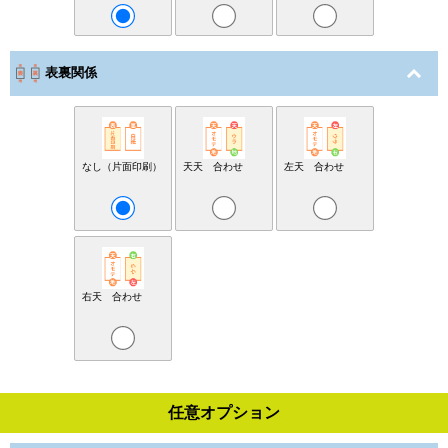
表裏関係
なし（片面印刷）
天天 合わせ
左天 合わせ
右天 合わせ
任意オプション