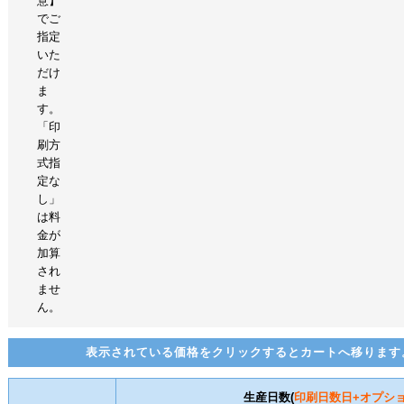
意】
でご
指定
いた
だけ
ま
す。
「印
刷方
式指
定な
し」
は料
金が
加算
され
ませ
ん。
表示されている価格をクリックするとカートへ移ります
生産日数(
印刷日数
日+オプシ