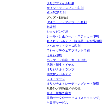
クリアファイル印刷
サイン・ディスプレイ印刷
卓上POP印刷
グッズ・他商品
QSLカード・アイボール名刺
包装紙
ショッピング袋
シール・訂正シール・ステッカー印刷
名入れノベルティ・販促品・記念品印刷
ノベルティ・グッズ印刷
Ｔシャツ等ウェアプリント印刷
うちわ印刷
パッケージ印刷・カード台紙
抗菌・衛生アイテム
オリジナルトランプ
間伐材ノベルティ
フォトグッズ
オリジナルトレーディングカード印刷
規格外／特急便／その他
サイト規格外案件
現物データ化サービス（スキャニング）
当日着サービス