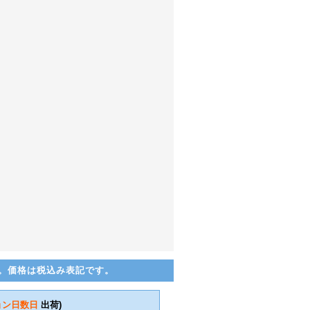
。価格は税込み表記です。
ョン日数
日
出荷)