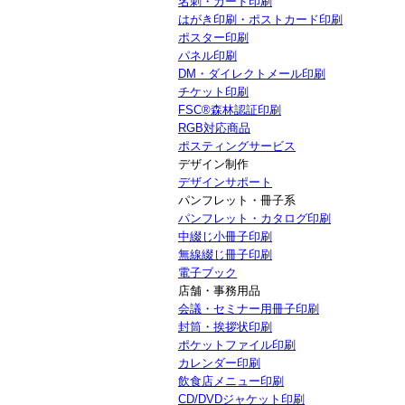
名刺・カード印刷
はがき印刷・ポストカード印刷
ポスター印刷
パネル印刷
DM・ダイレクトメール印刷
チケット印刷
FSC®森林認証印刷
RGB対応商品
ポスティングサービス
デザイン制作
デザインサポート
パンフレット・冊子系
パンフレット・カタログ印刷
中綴じ小冊子印刷
無線綴じ冊子印刷
電子ブック
店舗・事務用品
会議・セミナー用冊子印刷
封筒・挨拶状印刷
ポケットファイル印刷
カレンダー印刷
飲食店メニュー印刷
CD/DVDジャケット印刷