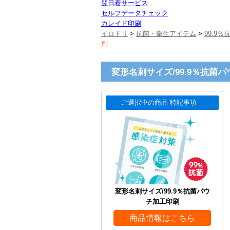
翌日着サービス
セルフデータチェック
カレイド印刷
イロドリ
>
抗菌・衛生アイテム
>
99.9
刷
変形名刺サイズ/99.9％抗菌
ご選択中の商品 特記事項
！
変形名刺サイズ/99.9％抗菌パウ
チ加工印刷
商品情報はこちら