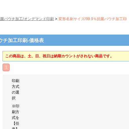
％抗菌パウチ加工/オンデマンド印刷
>
変形名刺サイズ/99.9％抗菌パウチ加工印
パウチ加工印刷-価格表
この商品は、土、日、祝日は納期カウントがされない商品です。
1
印刷
方式
の選
択
※印
刷方
式を
【任