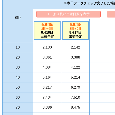
※本日データチェック完了した場
< より長い生産日数を表示
(
部
)
生産日数
生産日数
2日
＋
0
日
1日
＋
0
日
8月18日
8月17日
出荷予定
出荷予定
10
2,130
2,142
20
3,361
3,388
30
4,084
4,122
40
5,164
5,214
50
6,217
6,279
60
7,434
7,510
70
8,386
8,475