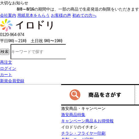
大切なお知らせ
8/8～8/16
の期間中は、一部の商品で生産発送の制限をいただきます。詳しく
会社案内
用紙見本をもらう
お客様の声
初めての方へ
0120-964-974
平日9時～21時 土日祝 9時〜19時
検索
再注文
ログイン
カート
新規会員登録
激安商品・キャンペーン
激安商品特集
キャンペーン商品＆お得情報
イロドリのイチオシ
チラシ・フライヤー印刷