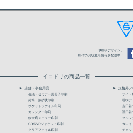
200
19,367
印刷やデザイン、
制作のお役立ち情報を配信中！
イロドリの商品一覧
店舗・事務用品
規格外／
会議・セミナー用冊子印刷
サイト
封筒・挨拶状印刷
現物デ
ポケットファイル印刷
当日着
カレンダー印刷
翌日着
飲食店メニュー印刷
セルフ
CD/DVDジャケット印刷
カレイ
クリアファイル印刷
チャッ