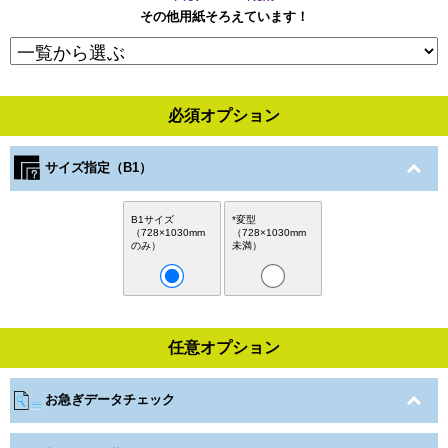
その他用紙そろえています！
必須オプション
サイズ指定（B1）
B1サイズ
*変型
（728×1030mm
（728×1030mm
のみ）
未満）
任意オプション
お急ぎデータチェック