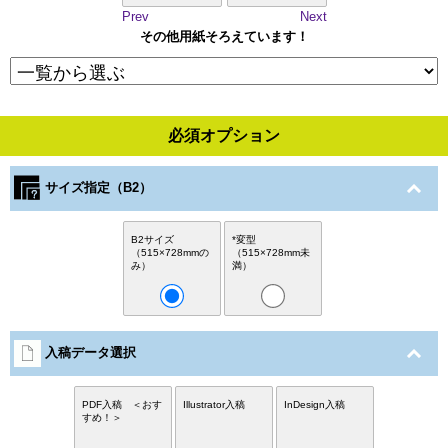
Prev
Next
その他用紙そろえています！
必須オプション
サイズ指定（B2）
B2サイズ
*変型
（515×728mmの
（515×728mm未
み）
満）
入稿データ選択
PDF入稿 ＜おす
Illustrator入稿
InDesign入稿
すめ！＞