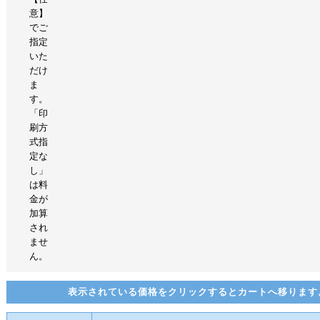
意】
でご
指定
いた
だけ
ま
す。
「印
刷方
式指
定な
し」
は料
金が
加算
され
ませ
ん。
表示されている価格をクリックするとカートへ移ります