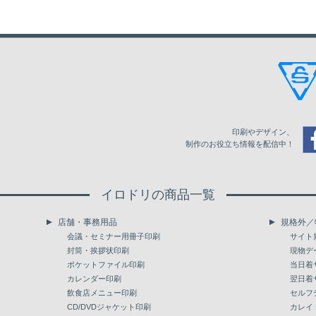
8,500
33,339
35,994
40,781
9,000
35,236
38,000
43,073
9,500
37,115
40,008
45,365
10,000
38,996
42,031
47,639
10,500
40,513
43,641
49,489
印刷やデザイン、
11,000
42,031
45,238
51,321
制作のお役立ち情報を配信中！
11,500
43,546
46,849
53,155
イロドリの商品一覧
12,000
45,049
48,461
54,987
店舗・事務用品
規格外／
12,500
46,566
50,074
56,820
会議・セミナー用冊子印刷
サイト
封筒・挨拶状印刷
現物デ
13,000
48,082
51,684
58,654
ポケットファイル印刷
当日着
カレンダー印刷
翌日着
13,500
49,600
53,297
60,503
飲食店メニュー印刷
セルフ
14,000
CD/DVDジャケット印刷
51,100
54,909
62,335
カレイ