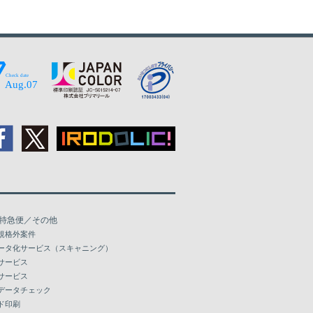
47,892
57,262
50,579
60,486
53,265
63,694
55,952
66,918
58,116
69,494
60,265
72,069
62,430
74,644
64,579
77,220
特急便／その他
66,743
79,797
規格外案件
ータ化サービス（スキャニング）
68,908
82,372
サービス
サービス
71,058
84,964
データチェック
ド印刷
73,222
87,539