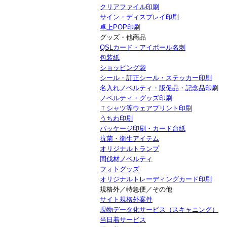
クリアファイル印刷
サイン・ディスプレイ印刷
卓上POP印刷
グッズ・他商品
QSLカード・アイボール名刺
包装紙
ショッピング袋
シール・訂正シール・ステッカー印刷
名入れノベルティ・販促品・記念品印刷
ノベルティ・グッズ印刷
Ｔシャツ等ウェアプリント印刷
うちわ印刷
パッケージ印刷・カード台紙
抗菌・衛生アイテム
オリジナルトランプ
間伐材ノベルティ
フォトグッズ
オリジナルトレーディングカード印刷
規格外／特急便／その他
サイト規格外案件
現物データ化サービス（スキャニング）
当日着サービス