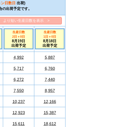
ョン日数
日
出荷)
合の出荷予定です。
より短い生産日数を表示 >
生産日数
生産日数
2日
＋
0
日
1日
＋
0
日
8月19日
8月18日
出荷予定
出荷予定
4,992
5,887
5,717
6,760
6,272
7,440
7,550
8,957
10,237
12,166
12,923
15,387
15,611
18,612