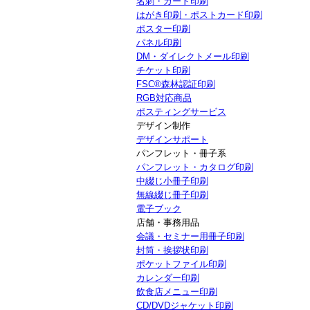
名刺・カード印刷
はがき印刷・ポストカード印刷
ポスター印刷
パネル印刷
DM・ダイレクトメール印刷
チケット印刷
FSC®森林認証印刷
RGB対応商品
ポスティングサービス
デザイン制作
デザインサポート
パンフレット・冊子系
パンフレット・カタログ印刷
中綴じ小冊子印刷
無線綴じ冊子印刷
電子ブック
店舗・事務用品
会議・セミナー用冊子印刷
封筒・挨拶状印刷
ポケットファイル印刷
カレンダー印刷
飲食店メニュー印刷
CD/DVDジャケット印刷