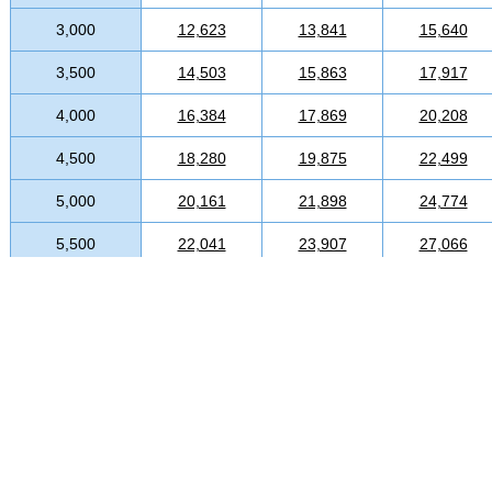
3,000
12,623
13,841
15,640
3,500
14,503
15,863
17,917
4,000
16,384
17,869
20,208
4,500
18,280
19,875
22,499
5,000
20,161
21,898
24,774
5,500
22,041
23,907
27,066
6,000
23,922
25,929
29,357
6,500
25,818
27,935
31,632
7,000
27,698
29,942
33,925
7,500
29,580
31,964
36,215
8,000
31,458
33,972
38,506