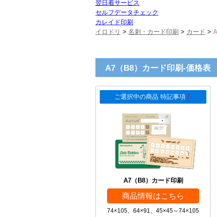
翌日着サービス
セルフデータチェック
カレイド印刷
イロドリ
>
名刺・カード印刷
>
カード
>
A7（B8）カード印刷-価格表
ご選択中の商品 特記事項
！
A7（B8）カード印刷
商品情報はこちら
74×105、64×91、45×45～74×105