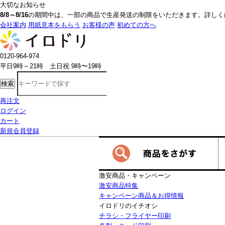
大切なお知らせ
8/8～8/16
の期間中は、一部の商品で生産発送の制限をいただきます。詳しく
会社案内
用紙見本をもらう
お客様の声
初めての方へ
0120-964-974
平日9時～21時 土日祝 9時〜19時
検索
再注文
ログイン
カート
新規会員登録
激安商品・キャンペーン
激安商品特集
キャンペーン商品＆お得情報
イロドリのイチオシ
チラシ・フライヤー印刷