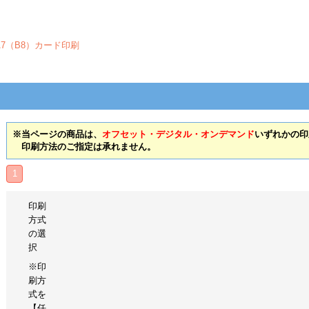
A7（B8）カード印刷
※当ページの商品は、
オフセット・デジタル・オンデマンド
いずれかの印
印刷方法のご指定は承れません。
1
印刷
方式
の選
択
※印
刷方
式を
【任