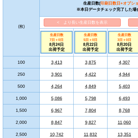
生産日数(
印刷日数
日+オプシ
※本日データチェック完了した場
< より長い生産日数を表示
(
枚
)
生産日数
生産日数
生産日数
7日
＋
0
日
5日
＋
0
日
3日
＋
0
日
8月24日
8月22日
8月20日
出荷予定
出荷予定
出荷予定
100
3,413
3,875
4,307
250
3,901
4,422
4,944
500
4,264
4,849
5,403
1,000
5,086
5,798
6,493
1,500
6,967
7,804
8,768
2,000
8,847
9,827
11,060
2,500
10,742
11,832
13,351