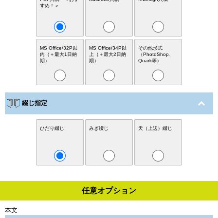
すめ！＞
MS Office/32P以
MS Office/34P以
その他形式
内（＋最大1日納
上（＋最大2日納
（PhotoShop、
期）
期）
Quark等）
綴じ指定
ひだり綴じ
みぎ綴じ
天（上辺）綴じ
任意オプション
本文