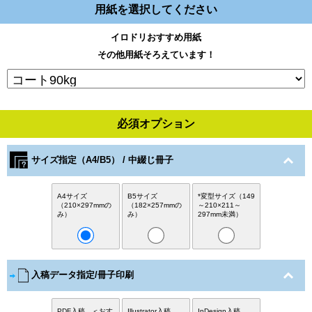
用紙を選択してください
イロドリおすすめ用紙
その他用紙そろえています！
必須オプション
サイズ指定（A4/B5） / 中綴じ冊子
A4サイズ
B5サイズ
*変型サイズ（149
（210×297mmの
（182×257mmの
～210×211～
み）
み）
297mm未満）
入稿データ指定/冊子印刷
PDF入稿 ＜おす
Illustrator入稿
InDesign入稿