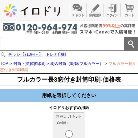
チラシ【710円～】
トレカ印刷
TOP
>
封筒・挨拶状印刷
>
刷込封筒（既製/フルカラー）
>
フルカラー長3
窓付き封筒印刷
フルカラー長3窓付き封筒印刷-価格表
用紙を選択してください
イロドリおすすめ用紙
【〒枠なし】ケント
（白封筒）