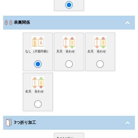
表裏関係
なし（片面印刷）
天天 合わせ
左天 合わせ
右天 合わせ
3つ折り加工