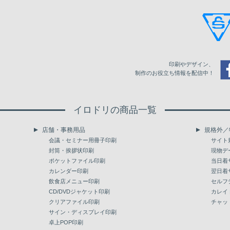
21
5,589
22
5,722
23
5,854
印刷やデザイン、
24
5,987
制作のお役立ち情報を配信中！
25
6,120
イロドリの商品一覧
26
6,253
店舗・事務用品
規格外／
27
6,384
会議・セミナー用冊子印刷
サイト
封筒・挨拶状印刷
現物デ
28
6,519
ポケットファイル印刷
当日着
カレンダー印刷
翌日着
29
6,652
飲食店メニュー印刷
セルフ
30
CD/DVDジャケット印刷
6,784
カレイ
クリアファイル印刷
チャッ
31
6,916
サイン・ディスプレイ印刷
卓上POP印刷