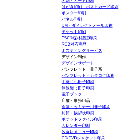
名刺・カード印刷
はがき印刷・ポストカード印刷
ポスター印刷
パネル印刷
DM・ダイレクトメール印刷
チケット印刷
FSC®森林認証印刷
RGB対応商品
ポスティングサービス
デザイン制作
デザインサポート
パンフレット・冊子系
パンフレット・カタログ印刷
中綴じ小冊子印刷
無線綴じ冊子印刷
電子ブック
店舗・事務用品
会議・セミナー用冊子印刷
封筒・挨拶状印刷
ポケットファイル印刷
カレンダー印刷
飲食店メニュー印刷
CD/DVDジャケット印刷