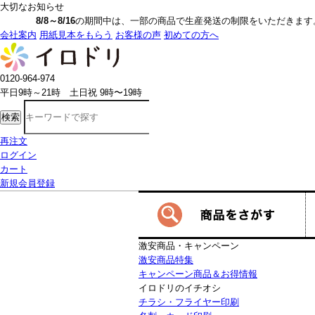
大切なお知らせ
8/8～8/16
の期間中は、一部の商品で生産発送の制限をいただきます。詳しく
会社案内
用紙見本をもらう
お客様の声
初めての方へ
0120-964-974
平日9時～21時 土日祝 9時〜19時
検索
再注文
ログイン
カート
新規会員登録
激安商品・キャンペーン
激安商品特集
キャンペーン商品＆お得情報
イロドリのイチオシ
チラシ・フライヤー印刷