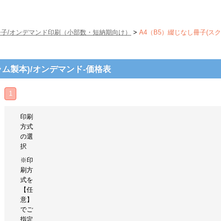
冊子/オンデマンド印刷（小部数・短納期向け）
>
A4（B5）綴じなし冊子(スク
ラム製本)/オンデマンド-価格表
1
印刷
方式
の選
択
※印
刷方
式を
【任
意】
でご
指定