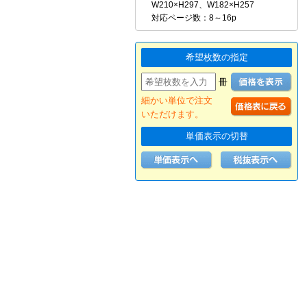
W210×H297、W182×H257
対応ページ数：8～16p
希望枚数の指定
冊
細かい単位で注文
いただけます。
単価表示の切替