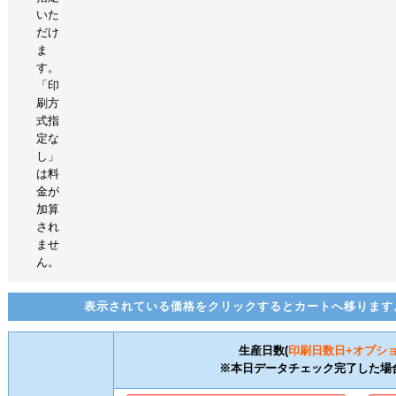
いた
だけ
ま
す。
「印
刷方
式指
定な
し」
は料
金が
加算
され
ませ
ん。
表示されている価格をクリックするとカートへ移ります
生産日数(
印刷日数
日+オプシ
※本日データチェック完了した場