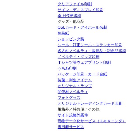
クリアファイル印刷
サイン・ディスプレイ印刷
卓上POP印刷
グッズ・他商品
QSLカード・アイボール名刺
包装紙
ショッピング袋
シール・訂正シール・ステッカー印刷
名入れノベルティ・販促品・記念品印刷
ノベルティ・グッズ印刷
Ｔシャツ等ウェアプリント印刷
うちわ印刷
パッケージ印刷・カード台紙
抗菌・衛生アイテム
オリジナルトランプ
間伐材ノベルティ
フォトグッズ
オリジナルトレーディングカード印刷
規格外／特急便／その他
サイト規格外案件
現物データ化サービス（スキャニング）
当日着サービス