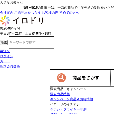
大切なお知らせ
8/8～8/16
の期間中は、一部の商品で生産発送の制限をいただきます。詳しく
会社案内
用紙見本をもらう
お客様の声
初めての方へ
0120-964-974
平日9時～21時 土日祝 9時〜19時
検索
再注文
ログイン
カート
新規会員登録
激安商品・キャンペーン
激安商品特集
キャンペーン商品＆お得情報
イロドリのイチオシ
チラシ・フライヤー印刷