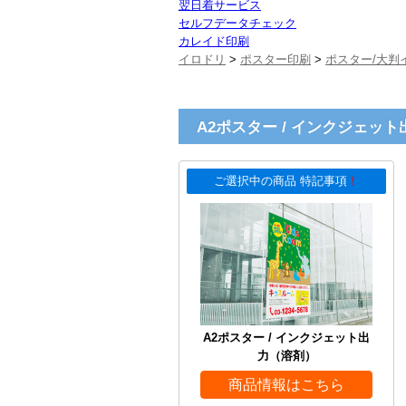
翌日着サービス
セルフデータチェック
カレイド印刷
イロドリ
>
ポスター印刷
>
ポスター/大判
A2ポスター / インクジェッ
ご選択中の商品 特記事項
！
A2ポスター / インクジェット出
力（溶剤）
商品情報はこちら