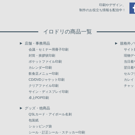
印刷やデザイン、
制作のお役立ち情報を配信中！
イロドリの商品一覧
店舗・事務用品
規格外／
会議・セミナー用冊子印刷
サイト
封筒・挨拶状印刷
現物デ
ポケットファイル印刷
当日着
カレンダー印刷
翌日着
飲食店メニュー印刷
セルフ
CD/DVDジャケット印刷
カレイ
クリアファイル印刷
チャッ
サイン・ディスプレイ印刷
卓上POP印刷
グッズ・他商品
QSLカード・アイボール名刺
包装紙
ショッピング袋
シール・訂正シール・ステッカー印刷