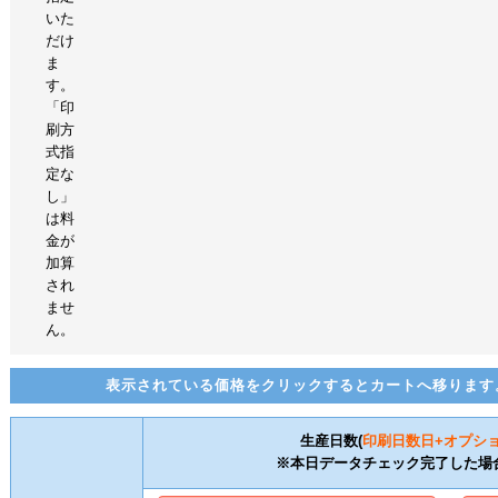
いた
だけ
ま
す。
「印
刷方
式指
定な
し」
は料
金が
加算
され
ませ
ん。
表示されている価格をクリックするとカートへ移ります
生産日数(
印刷日数
日+オプシ
※本日データチェック完了した場