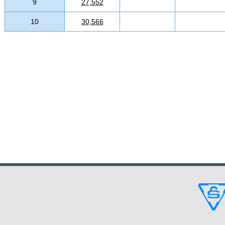
9
27,552
10
30,566