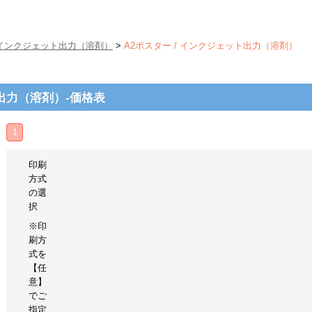
インクジェット出力（溶剤）
>
A2ポスター / インクジェット出力（溶剤）
ト出力（溶剤）-価格表
1
印刷
方式
の選
択
※印
刷方
式を
【任
意】
でご
指定