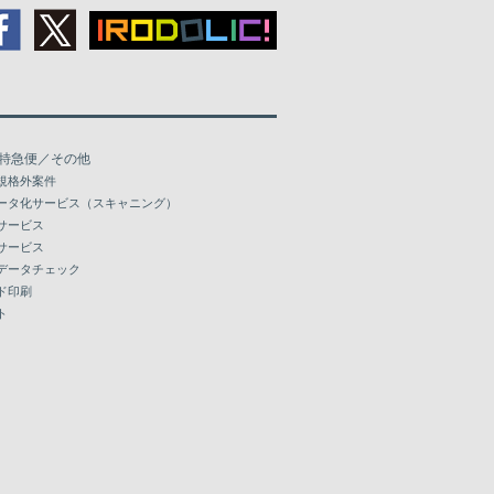
特急便／その他
規格外案件
ータ化サービス（スキャニング）
サービス
サービス
データチェック
ド印刷
ト