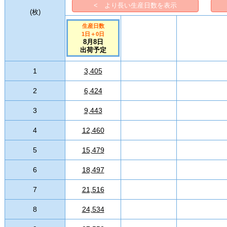
< より長い生産日数を表示
(
枚
)
生産日数
1日
＋
0
日
8月8日
出荷予定
1
3,405
2
6,424
3
9,443
4
12,460
5
15,479
6
18,497
7
21,516
8
24,534