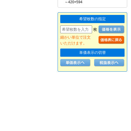
～420×594
希望枚数の指定
枚
細かい単位で注文
いただけます。
単価表示の切替