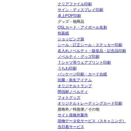
クリアファイル印刷
サイン・ディスプレイ印刷
卓上POP印刷
グッズ・他商品
QSLカード・アイボール名刺
包装紙
ショッピング袋
シール・訂正シール・ステッカー印刷
名入れノベルティ・販促品・記念品印刷
ノベルティ・グッズ印刷
Ｔシャツ等ウェアプリント印刷
うちわ印刷
パッケージ印刷・カード台紙
抗菌・衛生アイテム
オリジナルトランプ
間伐材ノベルティ
フォトグッズ
オリジナルトレーディングカード印刷
規格外／特急便／その他
サイト規格外案件
現物データ化サービス（スキャニング）
当日着サービス