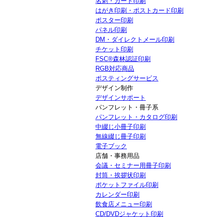
名刺・カード印刷
はがき印刷・ポストカード印刷
ポスター印刷
パネル印刷
DM・ダイレクトメール印刷
チケット印刷
FSC®森林認証印刷
RGB対応商品
ポスティングサービス
デザイン制作
デザインサポート
パンフレット・冊子系
パンフレット・カタログ印刷
中綴じ小冊子印刷
無線綴じ冊子印刷
電子ブック
店舗・事務用品
会議・セミナー用冊子印刷
封筒・挨拶状印刷
ポケットファイル印刷
カレンダー印刷
飲食店メニュー印刷
CD/DVDジャケット印刷