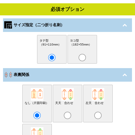
必須オプション
サイズ指定（二つ折り名刺）
タテ型
ヨコ型
（91×110mm）
（182×55mm）
表裏関係
なし（片面印刷）
天天 合わせ
左天 合わせ