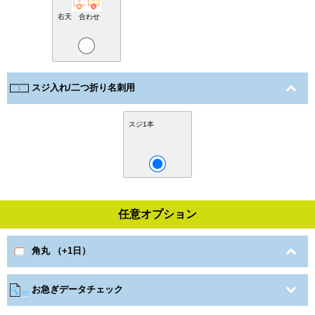
右天 合わせ
スジ入れ/二つ折り名刺用
スジ1本
任意オプション
角丸 （+1日）
お急ぎデータチェック