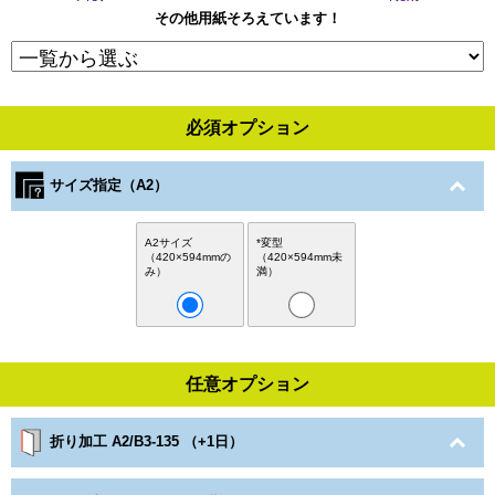
その他用紙そろえています！
必須オプション
サイズ指定（A2）
A2サイズ
*変型
（420×594mmの
（420×594mm未
み）
満）
任意オプション
折り加工 A2/B3-135 （+1日）