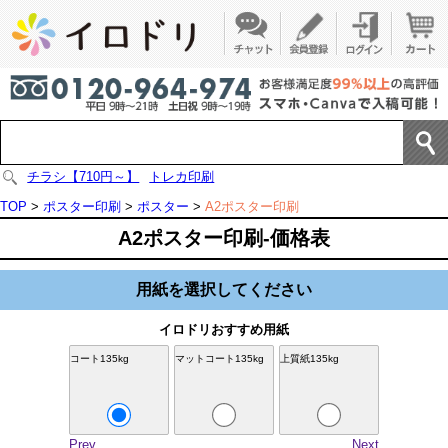
チラシ【710円～】
トレカ印刷
TOP
>
ポスター印刷
>
ポスター
>
A2ポスター印刷
A2ポスター印刷-価格表
用紙を選択してください
イロドリおすすめ用紙
コート135kg
マットコート135kg
上質紙135kg
Prev
Next