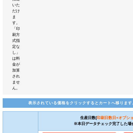
いた
だけ
ま
す。
「印
刷方
式指
定な
し」
は料
金が
加算
され
ませ
ん。
表示されている価格をクリックするとカートへ移ります
生産日数(
印刷日数
日+オプシ
※本日データチェック完了した場