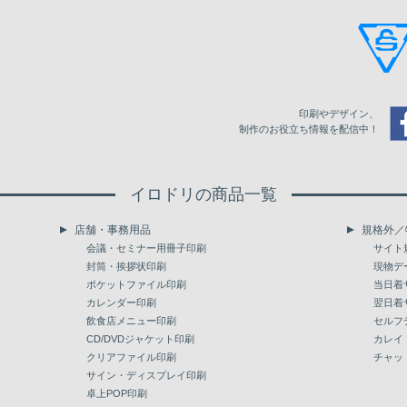
6,500
32,091
33,451
35,220
7,000
34,067
35,489
37,353
7,500
35,994
37,480
39,503
印刷やデザイン、
8,000
37,939
39,518
41,636
制作のお役立ち情報を配信中！
8,500
39,960
41,666
43,910
イロドリの商品一覧
9,000
41,904
43,674
46,044
店舗・事務用品
規格外／
9,500
43,816
45,650
48,145
会議・セミナー用冊子印刷
サイト
封筒・挨拶状印刷
現物デ
10,000
45,680
47,609
50,200
ポケットファイル印刷
当日着
カレンダー印刷
翌日着
飲食店メニュー印刷
セルフ
CD/DVDジャケット印刷
カレイ
クリアファイル印刷
チャッ
サイン・ディスプレイ印刷
卓上POP印刷