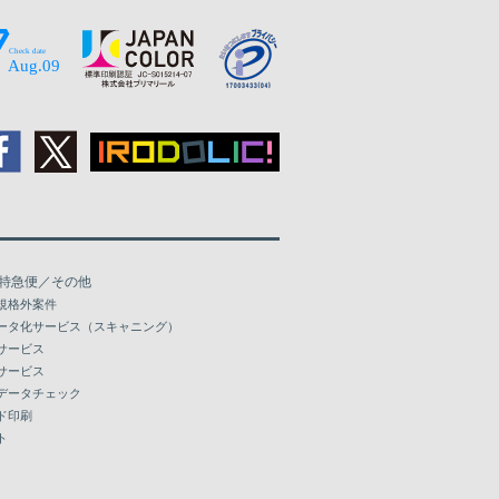
37,876
40,229
42,505
44,827
47,260
49,584
特急便／その他
51,843
規格外案件
ータ化サービス（スキャニング）
54,088
サービス
サービス
データチェック
ド印刷
ト