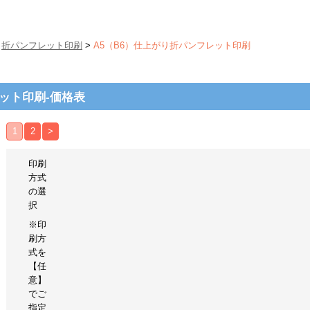
>
折パンフレット印刷
>
A5（B6）仕上がり折パンフレット印刷
ット印刷-価格表
1
2
>
印刷
方式
の選
択
※印
刷方
式を
【任
意】
でご
指定