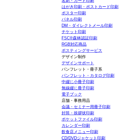
名刺・カード印刷
はがき印刷・ポストカード印刷
ポスター印刷
パネル印刷
DM・ダイレクトメール印刷
チケット印刷
FSC®森林認証印刷
RGB対応商品
ポスティングサービス
デザイン制作
デザインサポート
パンフレット・冊子系
パンフレット・カタログ印刷
中綴じ小冊子印刷
無線綴じ冊子印刷
電子ブック
店舗・事務用品
会議・セミナー用冊子印刷
封筒・挨拶状印刷
ポケットファイル印刷
カレンダー印刷
飲食店メニュー印刷
CD/DVDジャケット印刷