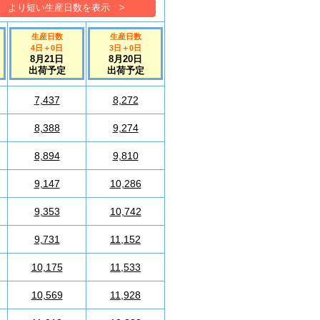
より短い生産日数を表示 >
生産日数
生産日数
4日
＋
0
日
3日
＋
0
日
8月21日
8月20日
出荷予定
出荷予定
7,437
8,272
8,388
9,274
8,894
9,810
9,147
10,286
9,353
10,742
9,731
11,152
10,175
11,533
10,569
11,928