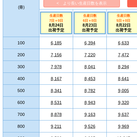
< より長い生産日数を表示
(
冊
)
生産日数
生産日数
生産日数
7日
＋
0
日
6日
＋
0
日
5日
＋
0
日
8月24日
8月23日
8月22日
出荷予定
出荷予定
出荷予定
100
6,185
6,394
6,633
200
7,156
7,220
7,472
300
7,978
8,041
8,294
400
8,167
8,453
8,641
500
8,341
8,782
9,005
600
8,531
8,943
9,320
700
8,878
9,163
9,637
800
9,211
9,526
9,969