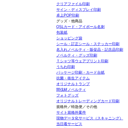
クリアファイル印刷
サイン・ディスプレイ印刷
卓上POP印刷
グッズ・他商品
QSLカード・アイボール名刺
包装紙
ショッピング袋
シール・訂正シール・ステッカー印刷
名入れノベルティ・販促品・記念品印刷
ノベルティ・グッズ印刷
Ｔシャツ等ウェアプリント印刷
うちわ印刷
パッケージ印刷・カード台紙
抗菌・衛生アイテム
オリジナルトランプ
間伐材ノベルティ
フォトグッズ
オリジナルトレーディングカード印刷
規格外／特急便／その他
サイト規格外案件
現物データ化サービス（スキャニング）
当日着サービス