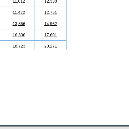
11,012
12,338
11,422
12,751
13,856
14,962
16,306
17,601
18,723
20,271
21,125
22,926
23,542
25,533
25,912
28,124
28,487
30,952
30,858
33,545
33,213
35,568