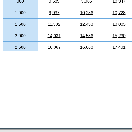
900
9,589
9,905
10,347
1,000
9,937
10,286
10,728
1,500
11,992
12,433
13,003
2,000
14,031
14,536
15,230
2,500
16,067
16,668
17,491
3,000
18,090
18,785
19,734
3,500
20,099
20,887
21,962
4,000
22,089
22,974
24,142
4,500
24,255
25,234
26,529
5,000
26,211
27,287
28,710
5,500
28,187
29,357
30,874
6,000
30,163
31,395
33,070