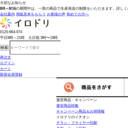
大切なお知らせ
8/8～8/16
の期間中は、一部の商品で生産発送の制限をいただきます。詳しく
会社案内
用紙見本をもらう
お客様の声
初めての方へ
0120-964-974
平日9時～21時 土日祝 9時〜19時
検索
再注文
ログイン
カート
新規会員登録
激安商品・キャンペーン
激安商品特集
キャンペーン商品＆お得情報
イロドリのイチオシ
チラシ・フライヤー印刷