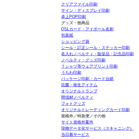
クリアファイル印刷
サイン・ディスプレイ印刷
卓上POP印刷
グッズ・他商品
QSLカード・アイボール名刺
包装紙
ショッピング袋
シール・訂正シール・ステッカー印刷
名入れノベルティ・販促品・記念品印刷
ノベルティ・グッズ印刷
Ｔシャツ等ウェアプリント印刷
うちわ印刷
パッケージ印刷・カード台紙
抗菌・衛生アイテム
オリジナルトランプ
間伐材ノベルティ
フォトグッズ
オリジナルトレーディングカード印刷
規格外／特急便／その他
サイト規格外案件
現物データ化サービス（スキャニング）
当日着サービス