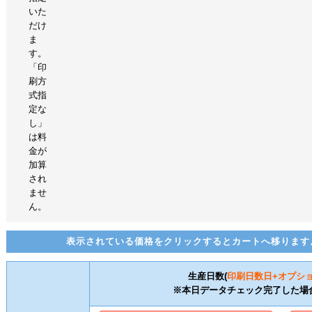
いた
だけ
ま
す。
「印
刷方
式指
定な
し」
は料
金が
加算
され
ませ
ん。
表示されている価格をクリックするとカートへ移ります
生産日数(
印刷日数
日+オプシ
※本日データチェック完了した場