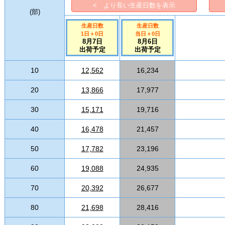
< より長い生産日数を表示
(
部
)
生産日数
生産日数
1日
＋
0
日
当日
＋
0
日
8月7日
8月6日
出荷予定
出荷予定
10
12,562
16,234
20
13,866
17,977
30
15,171
19,716
40
16,478
21,457
50
17,782
23,196
60
19,088
24,935
70
20,392
26,677
80
21,698
28,416