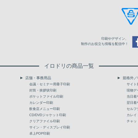
210
40,986
54,103
220
42,369
55,947
230
43,752
57,792
印刷やデザイン、
240
45,135
59,637
制作のお役立ち情報を配信中！
250
46,519
61,482
イロドリの商品一覧
260
47,901
63,327
店舗・事務用品
規格外／
270
49,287
65,170
会議・セミナー用冊子印刷
サイト
封筒・挨拶状印刷
現物デ
280
50,670
67,016
ポケットファイル印刷
当日着
カレンダー印刷
翌日着
290
52,054
68,860
飲食店メニュー印刷
セルフ
300
CD/DVDジャケット印刷
53,436
70,706
カレイ
クリアファイル印刷
チャッ
310
54,819
72,550
サイン・ディスプレイ印刷
卓上POP印刷