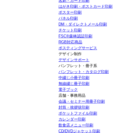
名刺・カード印刷
はがき印刷・ポストカード印刷
ポスター印刷
パネル印刷
DM・ダイレクトメール印刷
チケット印刷
FSC®森林認証印刷
RGB対応商品
ポスティングサービス
デザイン制作
デザインサポート
パンフレット・冊子系
パンフレット・カタログ印刷
中綴じ小冊子印刷
無線綴じ冊子印刷
電子ブック
店舗・事務用品
会議・セミナー用冊子印刷
封筒・挨拶状印刷
ポケットファイル印刷
カレンダー印刷
飲食店メニュー印刷
CD/DVDジャケット印刷