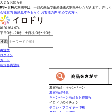
大切なお知らせ
8/8～8/16
の期間中は、一部の商品で生産発送の制限をいただきます。詳しく
会社案内
用紙見本をもらう
お客様の声
初めての方へ
0120-964-974
平日9時～21時 土日祝 9時〜19時
検索
再注文
ログイン
カート
新規会員登録
激安商品・キャンペーン
激安商品特集
キャンペーン商品＆お得情報
イロドリのイチオシ
チラシ・フライヤー印刷