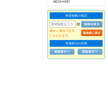
W210×H297
希望枚数の指定
部
細かい単位で注文
いただけます。
単価表示の切替