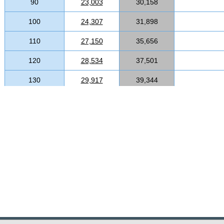
90
23,003
30,158
100
24,307
31,898
110
27,150
35,656
120
28,534
37,501
130
29,917
39,344
140
31,300
41,190
150
32,684
43,034
160
34,068
44,881
170
35,450
46,724
180
36,834
48,570
190
38,217
50,414
200
39,602
52,258