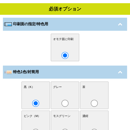
必須オプション
印刷面の指定/特色用
オモテ面に印刷
特色1色/封筒用
黒（K）
グレー
茶
ピンク（M）
モスグリーン
濃紺