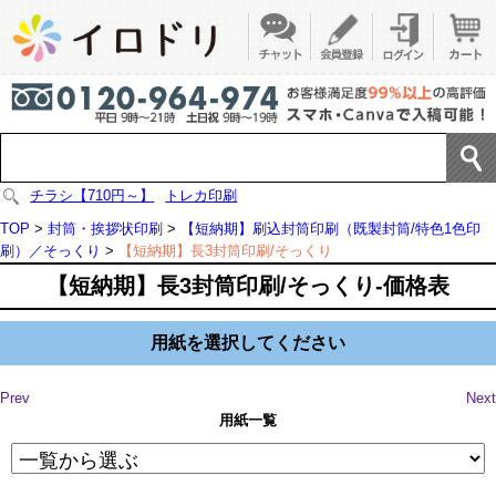
チラシ【710円～】
トレカ印刷
TOP
>
封筒・挨拶状印刷
>
【短納期】刷込封筒印刷（既製封筒/特色1色印
刷）／そっくり
>
【短納期】長3封筒印刷/そっくり
【短納期】長3封筒印刷/そっくり-価格表
用紙を選択してください
Prev
Next
用紙一覧