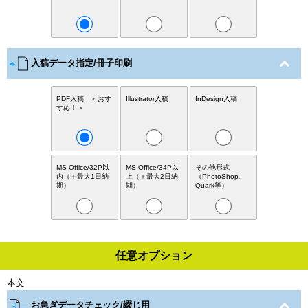
入稿データ指定/冊子印刷
PDF入稿 ＜おす
Illustrator入稿
InDesign入稿
すめ！＞
MS Office/32P以
MS Office/34P以
その他形式
内（＋最大1日納
上（＋最大2日納
（PhotoShop、
期）
期）
Quark等）
任意オプション
本文
お急ぎデータチェック/綴じ用