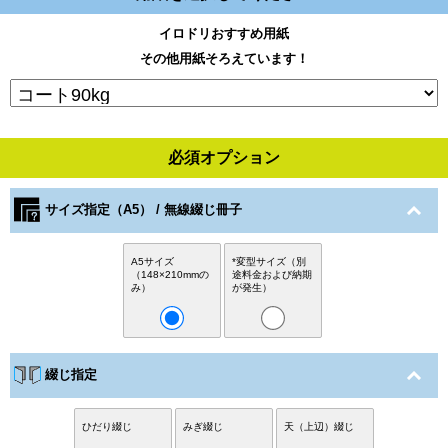
イロドリおすすめ用紙
その他用紙そろえています！
必須オプション
サイズ指定（A5） / 無線綴じ冊子
A5サイズ
*変型サイズ（別
（148×210mmの
途料金および納期
み）
が発生）
綴じ指定
ひだり綴じ
みぎ綴じ
天（上辺）綴じ