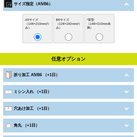
サイズ指定（A5/B6）
A5サイズ
B6サイズ
*変型
（148×210mmの
（128×182mmの
（148×210mm未
み）
み）
満）
任意オプション
折り加工 A5/B6 （+1日）
ミシン入れ （+1日）
穴あけ加工 （+1日）
角丸 （+1日）