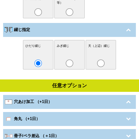
等）
綴じ指定
ひだり綴じ
みぎ綴じ
天（上辺）綴じ
任意オプション
穴あけ加工 （+1日）
角丸 （+1日）
冊子/ペラ差込 （＋1日）