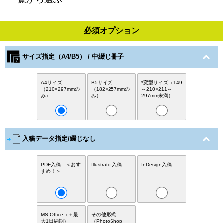
必須オプション
サイズ指定（A4/B5） / 中綴じ冊子
A4サイズ
B5サイズ
*変型サイズ（149
（210×297mmの
（182×257mmの
～210×211～
み）
み）
297mm未満）
入稿データ指定/綴じなし
PDF入稿 ＜おす
Illustrator入稿
InDesign入稿
すめ！＞
MS Office（＋最
その他形式
大1日納期）
（PhotoShop