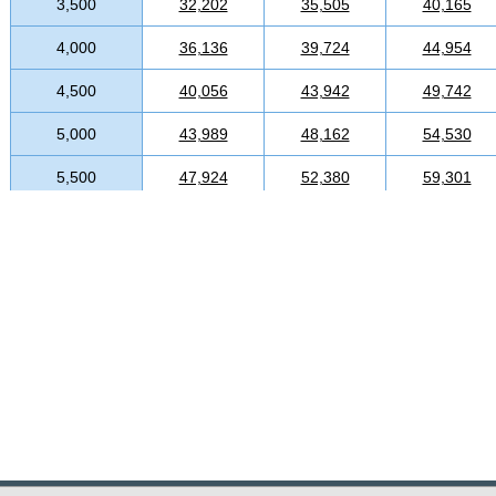
3,500
32,202
35,505
40,165
4,000
36,136
39,724
44,954
4,500
40,056
43,942
49,742
5,000
43,989
48,162
54,530
5,500
47,924
52,380
59,301
6,000
51,843
56,600
64,088
6,500
55,777
60,817
68,877
7,000
59,712
65,037
73,649
7,500
63,631
69,256
78,437
8,000
67,566
73,475
83,209
8,500
71,501
77,695
87,998
9,000
75,419
81,913
92,786