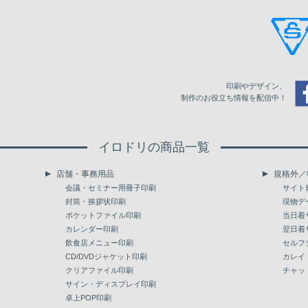
9,500
79,355
86,133
97,557
10,000
83,273
90,351
102,345
10,500
86,923
94,239
106,691
印刷やデザイン、
11,000
90,068
97,620
110,514
制作のお役立ち情報を配信中！
11,500
93,211
101,002
114,353
イロドリの商品一覧
12,000
96,341
104,383
118,179
店舗・事務用品
規格外／
12,500
99,485
107,765
122,018
会議・セミナー用冊子印刷
サイト
封筒・挨拶状印刷
現物デ
13,000
102,630
111,146
125,842
ポケットファイル印刷
当日着
カレンダー印刷
翌日着
13,500
105,776
114,528
129,683
飲食店メニュー印刷
セルフ
14,000
CD/DVDジャケット印刷
108,902
117,910
133,507
カレイ
クリアファイル印刷
チャッ
14,500
112,048
121,291
137,346
サイン・ディスプレイ印刷
卓上POP印刷