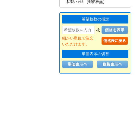
私製ハガキ（郵便枠無）
希望枚数の指定
枚
細かい単位で注文
いただけます。
単価表示の切替