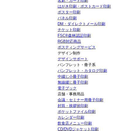
名刺・カード印刷
はがき印刷・ポストカード印刷
ポスター印刷
パネル印刷
DM・ダイレクトメール印刷
チケット印刷
FSC®森林認証印刷
RGB対応商品
ポスティングサービス
デザイン制作
デザインサポート
パンフレット・冊子系
パンフレット・カタログ印刷
中綴じ小冊子印刷
無線綴じ冊子印刷
電子ブック
店舗・事務用品
会議・セミナー用冊子印刷
封筒・挨拶状印刷
ポケットファイル印刷
カレンダー印刷
飲食店メニュー印刷
CD/DVDジャケット印刷