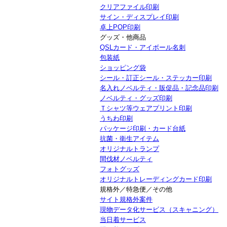
クリアファイル印刷
サイン・ディスプレイ印刷
卓上POP印刷
グッズ・他商品
QSLカード・アイボール名刺
包装紙
ショッピング袋
シール・訂正シール・ステッカー印刷
名入れノベルティ・販促品・記念品印刷
ノベルティ・グッズ印刷
Ｔシャツ等ウェアプリント印刷
うちわ印刷
パッケージ印刷・カード台紙
抗菌・衛生アイテム
オリジナルトランプ
間伐材ノベルティ
フォトグッズ
オリジナルトレーディングカード印刷
規格外／特急便／その他
サイト規格外案件
現物データ化サービス（スキャニング）
当日着サービス