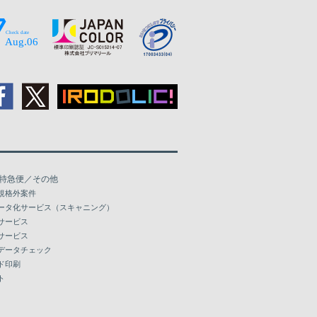
114,561
137,440
120,184
144,171
125,195
150,081
129,683
155,470
134,170
160,873
138,673
166,263
特急便／その他
143,160
171,667
規格外案件
ータ化サービス（スキャニング）
147,648
177,054
サービス
サービス
152,135
182,443
データチェック
ド印刷
156,640
187,849
ト
161,128
193,237