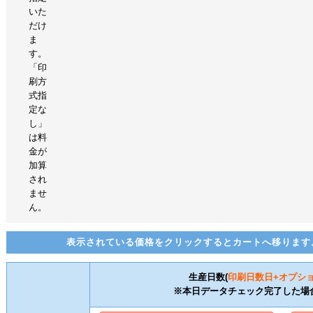
いた
だけ
ま
す。
「印
刷方
式指
定な
し」
は料
金が
加算
され
ませ
ん。
表示されている価格をクリックするとカートへ移ります
生産日数(
印刷日数
日+オプシ
※本日データチェック完了した場