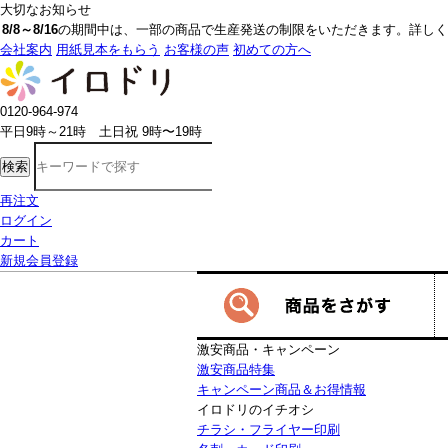
大切なお知らせ
8/8～8/16
の期間中は、一部の商品で生産発送の制限をいただきます。詳しく
会社案内
用紙見本をもらう
お客様の声
初めての方へ
0120-964-974
平日9時～21時 土日祝 9時〜19時
検索
再注文
ログイン
カート
新規会員登録
激安商品・キャンペーン
激安商品特集
キャンペーン商品＆お得情報
イロドリのイチオシ
チラシ・フライヤー印刷