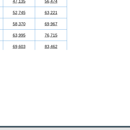
47,135
56,474
52,745
63,221
58,370
69,967
63,995
76,715
69,603
83,462
75,230
90,209
80,855
96,957
86,465
103,704
92,089
110,451
97,715
117,198
103,325
123,946
108,950
130,693