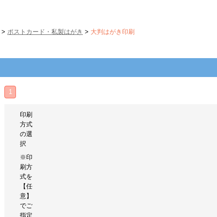
>
ポストカード・私製はがき
>
大判はがき印刷
1
印刷
方式
の選
択
※印
刷方
式を
【任
意】
でご
指定