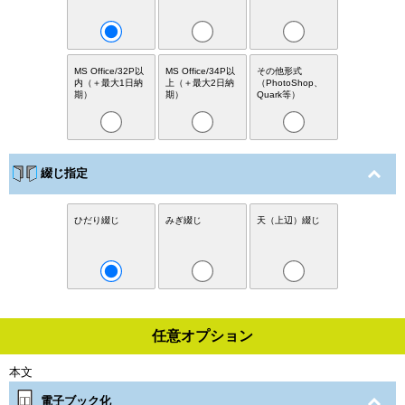
MS Office/32P以
MS Office/34P以
その他形式
内（＋最大1日納
上（＋最大2日納
（PhotoShop、
期）
期）
Quark等）
綴じ指定
ひだり綴じ
みぎ綴じ
天（上辺）綴じ
任意オプション
本文
電子ブック化