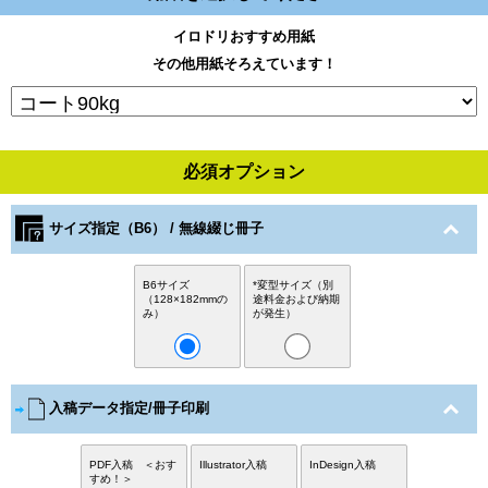
イロドリおすすめ用紙
その他用紙そろえています！
必須オプション
サイズ指定（B6） / 無線綴じ冊子
B6サイズ
*変型サイズ（別
（128×182mmの
途料金および納期
み）
が発生）
入稿データ指定/冊子印刷
PDF入稿 ＜おす
Illustrator入稿
InDesign入稿
すめ！＞