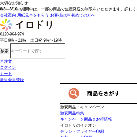
大切なお知らせ
8/8～8/16
の期間中は、一部の商品で生産発送の制限をいただきます。詳しく
会社案内
用紙見本をもらう
お客様の声
初めての方へ
0120-964-974
平日9時～21時 土日祝 9時〜19時
検索
再注文
ログイン
カート
新規会員登録
激安商品・キャンペーン
激安商品特集
キャンペーン商品＆お得情報
イロドリのイチオシ
チラシ・フライヤー印刷