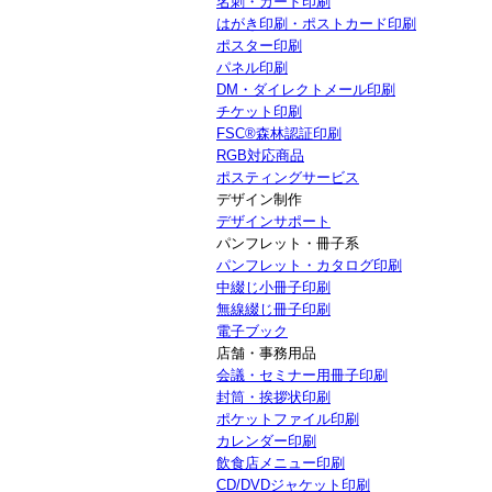
名刺・カード印刷
はがき印刷・ポストカード印刷
ポスター印刷
パネル印刷
DM・ダイレクトメール印刷
チケット印刷
FSC®森林認証印刷
RGB対応商品
ポスティングサービス
デザイン制作
デザインサポート
パンフレット・冊子系
パンフレット・カタログ印刷
中綴じ小冊子印刷
無線綴じ冊子印刷
電子ブック
店舗・事務用品
会議・セミナー用冊子印刷
封筒・挨拶状印刷
ポケットファイル印刷
カレンダー印刷
飲食店メニュー印刷
CD/DVDジャケット印刷