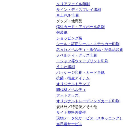
クリアファイル印刷
サイン・ディスプレイ印刷
卓上POP印刷
グッズ・他商品
QSLカード・アイボール名刺
包装紙
ショッピング袋
シール・訂正シール・ステッカー印刷
名入れノベルティ・販促品・記念品印刷
ノベルティ・グッズ印刷
Ｔシャツ等ウェアプリント印刷
うちわ印刷
パッケージ印刷・カード台紙
抗菌・衛生アイテム
オリジナルトランプ
間伐材ノベルティ
フォトグッズ
オリジナルトレーディングカード印刷
規格外／特急便／その他
サイト規格外案件
現物データ化サービス（スキャニング）
当日着サービス