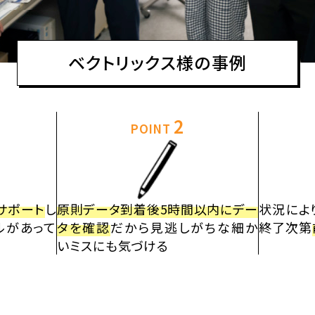
ベクトリックス様の事例
2
POINT
サポート
し
原則データ到着後5時間以内にデー
状況によ
ルがあって
タを確認
だから見逃しがちな細か
終了次第
いミスにも気づける