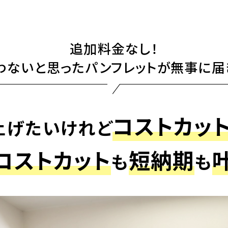
追加料金なし！
わないと思ったパンフレットが無事に届
コストカッ
上げたいけれど
コストカット
短納期
も
も