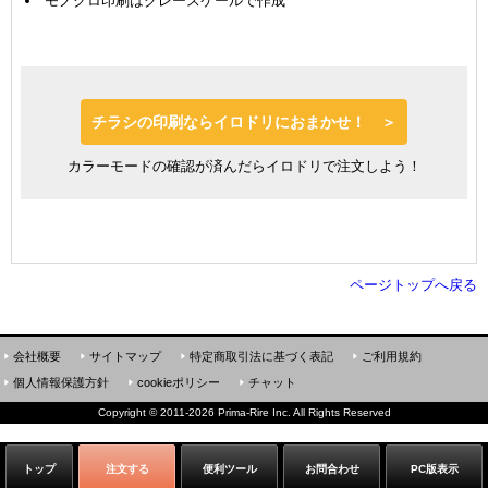
モノクロ印刷はグレースケールで作成
チラシの印刷ならイロドリにおまかせ！ ＞
カラーモードの確認が済んだらイロドリで注文しよう！
ページトップへ戻る
会社概要
サイトマップ
特定商取引法に基づく表記
ご利用規約
個人情報保護方針
cookieポリシー
チャット
Copyright
©
2011-2026 Prima-Rire Inc. All Rights Reserved
トップ
注文する
便利ツール
お問合わせ
PC版表示