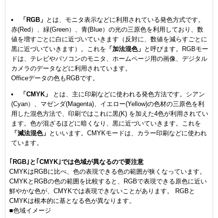
「RGB」
とは、モニタ表示などに利用されている発色方式です。
赤(Red）、緑(Green）、青(Blue）の光の三原色を利用しており、数
値を増すごとに白に近づいていきます（反対に、数値を減らすごとに
黒に近づいていきます）。これを
「加法混色」
と呼びます。RGBモー
ドは、テレビやパソコンのモニタ、ホームページ用の画像、デジタル
カメラのデータなどに利用されています。
Officeデータの色もRGBです。
「CMYK」
とは、主に印刷などに使われる発色方法です。シアン
(Cyan）、マゼンダ(Magenta)、イエロー(Yellow)の色材の三原色を利
用した混色方法で、印刷ではこれに黒(K) を加えた4色が利用されてい
ます。色が混ざるほどに暗くなり、黒に近づいていきます。これを
「減法混色」
といいます。CMYKモードは、カラー印刷などに使われ
ています。
｢RGB｣と｢CMYK｣では色域が異なるので要注意
CMYKはRGBに比べ、色の表現できる色の範囲が狭くなっています。
CMYKとRGBの色の範囲を比較すると、RGBで表現できる原色に近い
鮮やかな色が、CMYKでは表現できないことがあります。 RGBと
CMYKは根本的に基となる色が異なります。
■色域イメージ