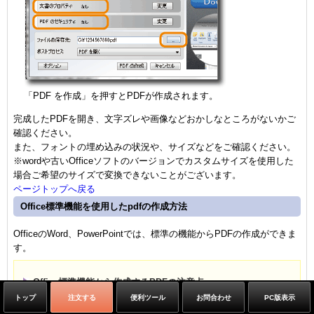
「PDF を作成」を押すとPDFが作成されます。
完成したPDFを開き、文字ズレや画像などおかしなところがないかご
確認ください。
また、フォントの埋め込みの状況や、サイズなどをご確認ください。
※wordや古いOfficeソフトのバージョンでカスタムサイズを使用した
場合ご希望のサイズで変換できないことがございます。
ページトップへ戻る
Office標準機能を使用したpdfの作成方法
OfficeのWord、PowerPointでは、標準の機能からPDFの作成ができま
す。
Office標準機能から作成するPDFの注意点
PDFにする際に200～220ppiの解像度に変換されます。
トップ
注文する
便利ツール
お問合わせ
PC版表示
推奨の解像度350ppiより低いため若干ぼやけた感じになりま