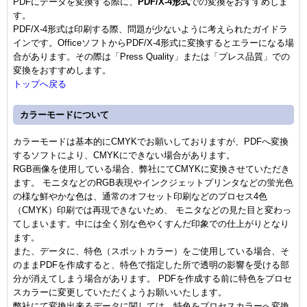
PDFにデータを変換する際に、
PDF/X-4形式
での変換をおすすめしま
す。
PDF/X-4形式は印刷する際、問題が少ないように考えられたガイドラ
インです。OfficeソフトからPDF/X-4形式に変換するとエラーになる場
合があります。その際は「Press Quality」または「プレス品質」での
変換をおすすめします。
トップへ戻る
カラーモードについて
カラーモードは基本的にCMYKでお願いしておりますが、PDFへ変換
するソフトにより、CMYKにできない場合があります。
RGB画像を使用している場合、弊社にてCMYKに変換させていただき
ます。 モニタなどのRGB表現やインクジェットプリンタなどの蛍光色
の様な鮮やかな色は、通常のオフセット印刷などのプロセス4色
（CMYK）印刷では再現できないため、 モニタなどの見た目と変わっ
てしまいます。中には全く別な色やくすんだ印象での仕上がりとなり
ます。
また、データに、特色（スポットカラー）をご使用している場合、そ
のままPDFを作成すると、特色で指定した所で透明の影響を受ける部
分が消えてしまう場合があります。 PDFを作成する前に特色をプロセ
スカラーに変更していただくようお願いいたします。
弊社にて変換出来るデータに関しては、特色をプロセスカラーへ変換