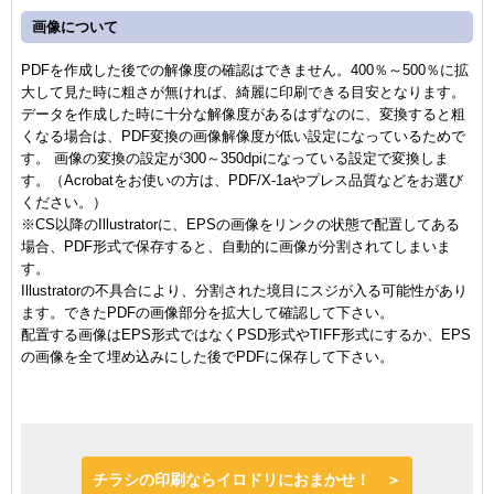
画像について
PDFを作成した後での解像度の確認はできません。400％～500％に拡
大して見た時に粗さが無ければ、綺麗に印刷できる目安となります。
データを作成した時に十分な解像度があるはずなのに、変換すると粗
くなる場合は、PDF変換の画像解像度が低い設定になっているためで
す。 画像の変換の設定が300～350dpiになっている設定で変換しま
す。（Acrobatをお使いの方は、PDF/X-1aやプレス品質などをお選び
ください。）
※CS以降のIllustratorに、EPSの画像をリンクの状態で配置してある
場合、PDF形式で保存すると、自動的に画像が分割されてしまいま
す。
Illustratorの不具合により、分割された境目にスジが入る可能性があり
ます。できたPDFの画像部分を拡大して確認して下さい。
配置する画像はEPS形式ではなくPSD形式やTIFF形式にするか、EPS
の画像を全て埋め込みにした後でPDFに保存して下さい。
チラシの印刷ならイロドリにおまかせ！ ＞