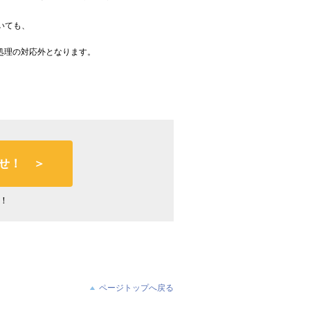
いても、
大、縮小処理の対応外となります。
せ！ ＞
！
ページトップへ戻る