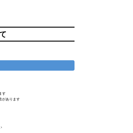
て
ます
性があります
い