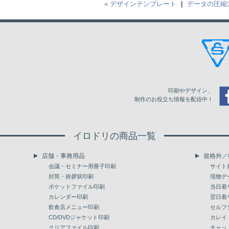
« デザインテンプレート
|
データの圧縮方
印刷やデザイン、
制作のお役立ち情報を配信中！
イロドリの商品一覧
店舗・事務用品
規格外／
会議・セミナー用冊子印刷
サイト
封筒・挨拶状印刷
現物デ
ポケットファイル印刷
当日着
カレンダー印刷
翌日着
飲食店メニュー印刷
セルフ
CD/DVDジャケット印刷
カレイ
クリアファイル印刷
チャッ