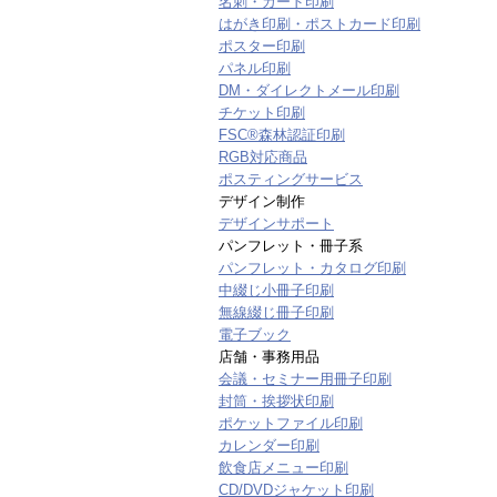
名刺・カード印刷
はがき印刷・ポストカード印刷
ポスター印刷
パネル印刷
DM・ダイレクトメール印刷
チケット印刷
FSC®森林認証印刷
RGB対応商品
ポスティングサービス
デザイン制作
デザインサポート
パンフレット・冊子系
パンフレット・カタログ印刷
中綴じ小冊子印刷
無線綴じ冊子印刷
電子ブック
店舗・事務用品
会議・セミナー用冊子印刷
封筒・挨拶状印刷
ポケットファイル印刷
カレンダー印刷
飲食店メニュー印刷
CD/DVDジャケット印刷