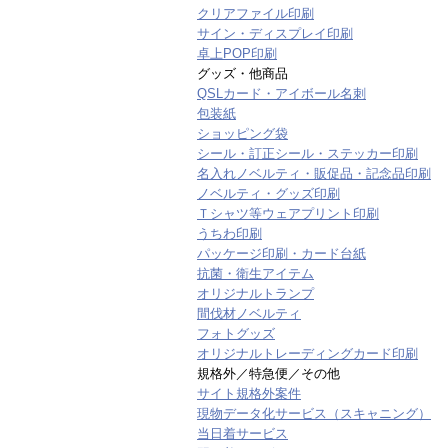
クリアファイル印刷
サイン・ディスプレイ印刷
卓上POP印刷
グッズ・他商品
QSLカード・アイボール名刺
包装紙
ショッピング袋
シール・訂正シール・ステッカー印刷
名入れノベルティ・販促品・記念品印刷
ノベルティ・グッズ印刷
Ｔシャツ等ウェアプリント印刷
うちわ印刷
パッケージ印刷・カード台紙
抗菌・衛生アイテム
オリジナルトランプ
間伐材ノベルティ
フォトグッズ
オリジナルトレーディングカード印刷
規格外／特急便／その他
サイト規格外案件
現物データ化サービス（スキャニング）
当日着サービス