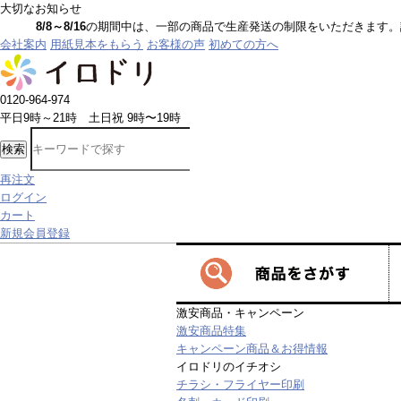
大切なお知らせ
8/8～8/16
の期間中は、一部の商品で生産発送の制限をいただきます。詳しく
会社案内
用紙見本をもらう
お客様の声
初めての方へ
0120-964-974
平日9時～21時 土日祝 9時〜19時
検索
再注文
ログイン
カート
新規会員登録
激安商品・キャンペーン
激安商品特集
キャンペーン商品＆お得情報
イロドリのイチオシ
チラシ・フライヤー印刷