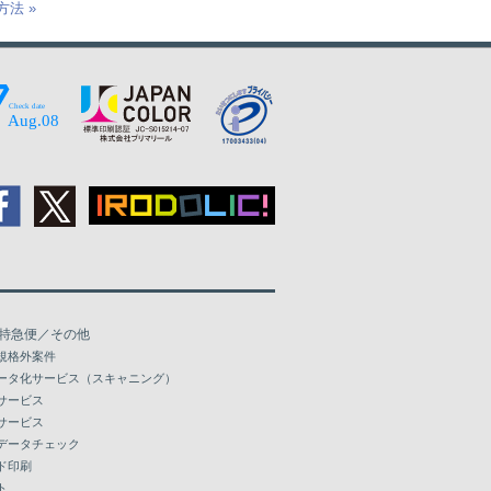
法 »
特急便／その他
規格外案件
ータ化サービス（スキャニング）
サービス
サービス
データチェック
ド印刷
ト