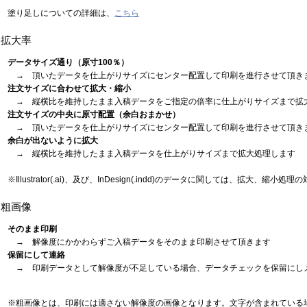
塗り足しについての詳細は、
こちら
拡大率
データサイズ通り（原寸100％）
→ 頂いたデータを仕上がりサイズにセンター配置して印刷を進行させて頂き
注文サイズに合わせて拡大・縮小
→ 縦横比を維持したまま入稿データをご指定の倍率に仕上がりサイズまで拡
注文サイズの中央に原寸配置（余白おまかせ）
→ 頂いたデータを仕上がりサイズにセンター配置して印刷を進行させて頂き
余白が出ないように拡大
→ 縦横比を維持したまま入稿データを仕上がりサイズまで拡大処理します
※Illustrator(.ai)、及び、InDesign(.indd)のデータに関しては、拡大、縮小処
粗画像
そのまま印刷
→ 解像度にかかわらずご入稿データをそのまま印刷させて頂きます
保留にして連絡
→ 印刷データとして解像度が不足している場合、データチェックを保留にし
※粗画像とは、印刷には適さない解像度の画像となります。文字が含まれている