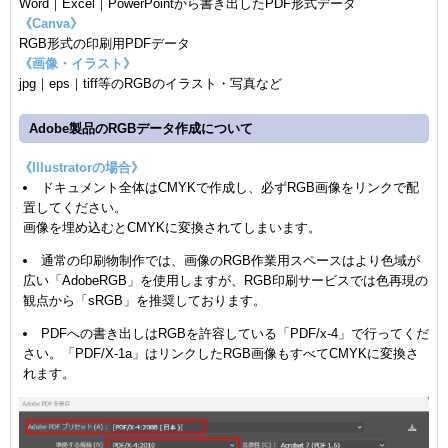
Word｜Excel｜PowerPointから書き出したPDF形式データ
《Canva》
RGB形式の印刷用PDFデータ
《画像・イラスト》
jpg｜eps｜tiff等のRGBのイラスト・写真など
Adobe製品のRGBデータ作成について
《Illustratorの場合》
ドキュメント全体はCMYKで作成し、必ずRGB画像をリンクで配
置してください。
画像を埋め込むとCMYKに変換されてしまいます。
通常の印刷物制作では、画像のRGB作業用スペースはより色域が
広い「AdobeRGB」を使用しますが、RGB印刷サービスでは色再現の
観点から「sRGB」を推奨しております。
PDFへの書き出しはRGBを許容している「PDF/x-4」で行ってくだ
さい。「PDF/X-1a」はリンクしたRGB画像もすべてCMYKに変換さ
れます。