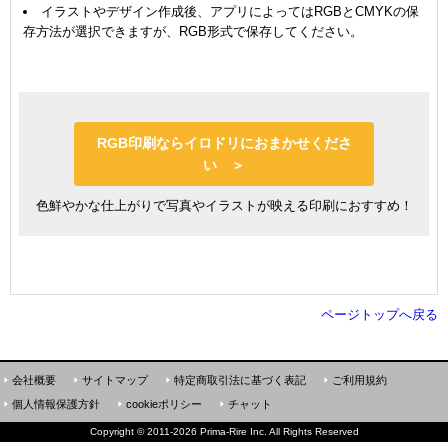
イラストやデザイン作成後、アプリによってはRGBとCMYKの保
存方法が選択できますが、RGB形式で保存してください。
RGB印刷ならイロドリにおまかせくださ
い ＞
色鮮やかな仕上がりで写真やイラストが映える印刷におすすめ！
ページトップへ戻る
会社概要
サイトマップ
特定商取引法に基づく表記
ご利用規約
個人情報保護方針
cookieポリシー
チャット
Copyright
©
2011-2026 Prima-Rire Inc. All Rights Reserved